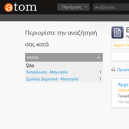
Περιήγηση
Περιορίστε την αναζήτησή
Α
σας κατά
θέμα
ΌΛα
Προεπ
Εκπαίδευση - Μαγνησία
1
Σχολεία, Δημοτικά - Μαγνησία
1
Αρχε
GRGSA
Γενικ
10ο Δη