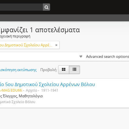
Εμφανίζει 1 αποτελέσματα
ρχειακή περιγραφή
Αρχείο 5ου Δημοτικού Σχολείου Αρρένων Βόλου
Advanced search option
ισκόπηση εκτύπωσης
Προβολή:
ίο 5ου Δημοτικού Σχολείου Αρρένων Βόλου
-MAG EDU66
Αρχείο
1911-1941
ός Έλεγχος, Μαθητολόγιο
μοτικό Σχολείο Βόλου