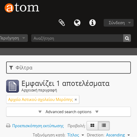
Σύνδεση
Περιήγηση
Φίλτρα
Εμφανίζει 1 αποτελέσματα
Αρχειακή περιγραφή
Αρχείο Αστικού σχολείου Μερόπης
Advanced search options
Προεπισκόπηση εκτύπωσης
Προβολή:
Ταξινόμηση κατά:
Τίτλος
Direction:
Ascending