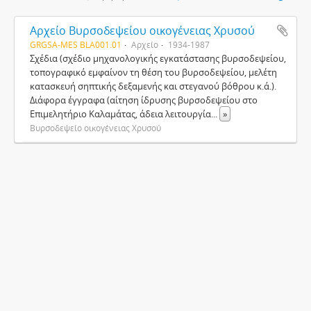
Αρχείο Βυρσοδεψείου οικογένειας Χρυσού
GRGSA-MES BLA001.01
Αρχείο
1934-1987
Σχέδια (σχέδιο μηχανολογικής εγκατάστασης βυρσοδεψείου,
τοπογραφικό εμφαίνον τη θέση του βυρσοδεψείου, μελέτη
κατασκευή σηπτικής δεξαμενής και στεγανού βόθρου κ.ά.).
Διάφορα έγγραφα (αίτηση ίδρυσης βυρσοδεψείου στο
Επιμελητήριο Καλαμάτας, άδεια λειτουργία
...
»
Βυρσοδεψείο οικογένειας Χρυσού