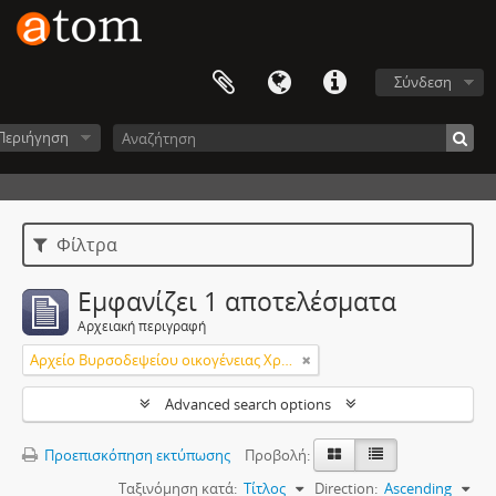
Σύνδεση
Περιήγηση
Φίλτρα
Εμφανίζει 1 αποτελέσματα
Αρχειακή περιγραφή
Αρχείο Βυρσοδεψείου οικογένειας Χρυσού
Advanced search options
Προεπισκόπηση εκτύπωσης
Προβολή:
Ταξινόμηση κατά:
Τίτλος
Direction:
Ascending