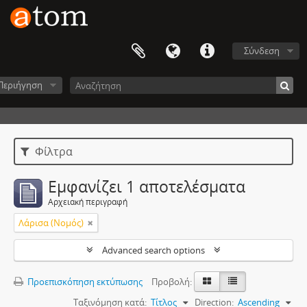
Σύνδεση
Περιήγηση
Φίλτρα
Εμφανίζει 1 αποτελέσματα
Αρχειακή περιγραφή
Λάρισα (Νομός)
Advanced search options
Προεπισκόπηση εκτύπωσης
Προβολή:
Ταξινόμηση κατά:
Τίτλος
Direction:
Ascending