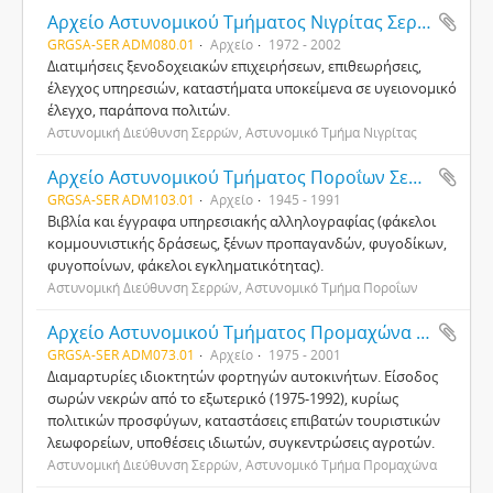
Αρχείο Αστυνομικού Τμήματος Νιγρίτας Σερρών
GRGSA-SER ADM080.01
Αρχείο
1972 - 2002
Διατιμήσεις ξενοδοχειακών επιχειρήσεων, επιθεωρήσεις,
έλεγχος υπηρεσιών, καταστήματα υποκείμενα σε υγειονομικό
έλεγχο, παράπονα πολιτών.
Αστυνομική Διεύθυνση Σερρών, Αστυνομικό Τμήμα Νιγρίτας
Αρχείο Αστυνομικού Τμήματος Ποροΐων Σερρών
GRGSA-SER ADM103.01
Αρχείο
1945 - 1991
Βιβλία και έγγραφα υπηρεσιακής αλληλογραφίας (φάκελοι
κομμουνιστικής δράσεως, ξένων προπαγανδών, φυγοδίκων,
φυγοποίνων, φάκελοι εγκληματικότητας).
Αστυνομική Διεύθυνση Σερρών, Αστυνομικό Τμήμα Ποροΐων
Αρχείο Αστυνομικού Τμήματος Προμαχώνα Σερρών
GRGSA-SER ADM073.01
Αρχείο
1975 - 2001
Διαμαρτυρίες ιδιοκτητών φορτηγών αυτοκινήτων. Είσοδος
σωρών νεκρών από το εξωτερικό (1975-1992), κυρίως
πολιτικών προσφύγων, καταστάσεις επιβατών τουριστικών
λεωφορείων, υποθέσεις ιδιωτών, συγκεντρώσεις αγροτών.
Αστυνομική Διεύθυνση Σερρών, Αστυνομικό Τμήμα Προμαχώνα