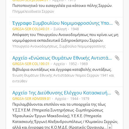
Πιστοποιητικό του εισαγγελέα για κάτοικο πόλης Σερρών.
Πλημμελειοδικείο Σερρών
Έγγραφο Συμβουλίου Νομιμοφροσύνης Υπουργείου Ανοικοδομήσεως
GRGSA-SER COL049.01
Συλλογή
1948
Απόφαση του Υπουργείου Ανοικοδομήσεως που κρίνει ως μη
νομιμόφρονα εκπαιδευτικό Σιδηροκάστρου Σερρών.
Υπουργείο Ανοικοδομήσεως, Συμβούλιο Νομιμοφροσύνης
Αρχείο «Ενώσεως Θυμάτων Εθνικής Αντιστάσεως Ν. Σερρών 1941 και εντεύθεν»
GRGSA-SER COL109.01
Αρχείο
1952 - 1969
Βιβλιάρια συντάξεως και έγγραφα καταβολής συντάξεως.
Ένωση Θυμάτων Εθνικής Αντιστάσεων Νομού Σερρών 1941 και
εντεύθεν
Αρχείο 1ης Διεύθυνσης Ελέγχου Κατασκευής Έργου (Δ.Ε.Κ.Ε.) Νομαρχίας Σερρών
GRGSA-SER ADM099.01
Αρχείο
1944 - 1979
Περιλαμβάνονται επιπλέον και τα υποαρχεία της τέως
Υ.Σ.Σ.Υ.Ε.Μ. (Υπηρεσία Συντηρήσεως -Συμπληρώσεως
Υδραυλικών Έργων Μακεδονίας), Υ.Ε.Κ.Ε. (Υπηρεσία
Κατασκευής Έργων) Αλεξανδρουπόλεως / Κλιμακίου Σερρών,
αλλά και έγγραφα της Κ.Ο.Μ.Δ.Ε. (Κρατικός Οργανισμ
...
»