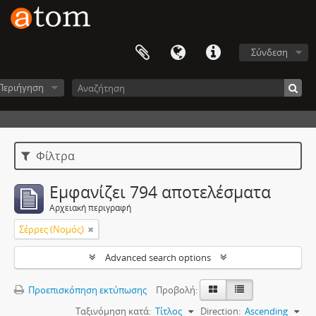
Σύνδεση
Περιήγηση
Φίλτρα
Εμφανίζει 794 αποτελέσματα
Αρχειακή περιγραφή
Σέρρες (Νομός)
Advanced search options
Προεπισκόπηση εκτύπωσης
Προβολή:
Ταξινόμηση κατά:
Τίτλος
Direction:
Ascending