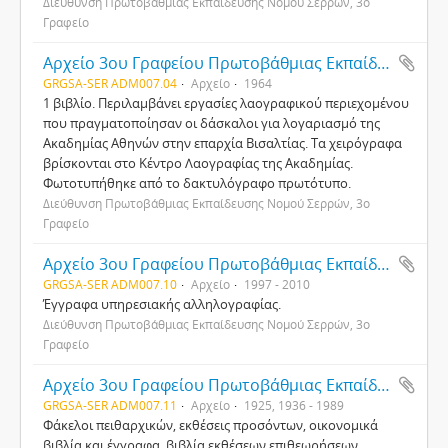
Διεύθυνση Πρωτοβάθμιας Εκπαίδευσης Νομού Σερρών, 3ο
Γραφείο
Αρχείο 3ου Γραφείου Πρωτοβάθμιας Εκπαίδευσης Νομού Σερρών
GRGSA-SER ADM007.04
Αρχείο
1964
1 βιβλίο. Περιλαμβάνει εργασίες λαογραφικού περιεχομένου
που πραγματοποίησαν οι δάσκαλοι για λογαριασμό της
Ακαδημίας Αθηνών στην επαρχία Βισαλτίας. Τα χειρόγραφα
βρίσκονται στο Κέντρο Λαογραφίας της Ακαδημίας.
Φωτοτυπήθηκε από το δακτυλόγραφο πρωτότυπο.
Διεύθυνση Πρωτοβάθμιας Εκπαίδευσης Νομού Σερρών, 3ο
Γραφείο
Αρχείο 3ου Γραφείου Πρωτοβάθμιας Εκπαίδευσης Νομού Σερρών
GRGSA-SER ADM007.10
Αρχείο
1997 - 2010
Έγγραφα υπηρεσιακής αλληλογραφίας.
Διεύθυνση Πρωτοβάθμιας Εκπαίδευσης Νομού Σερρών, 3ο
Γραφείο
Αρχείο 3ου Γραφείου Πρωτοβάθμιας Εκπαίδευσης Νομού Σερρών
GRGSA-SER ADM007.11
Αρχείο
1925, 1936 - 1989
Φάκελοι πειθαρχικών, εκθέσεις προσόντων, οικονομικά
βιβλία και έγγραφα, βιβλία εκθέσεων επιθεωρήσεων