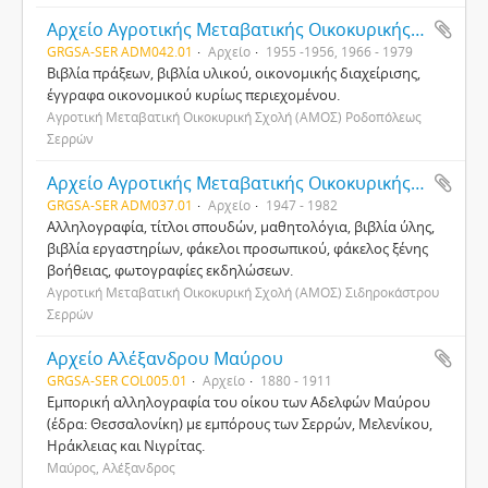
Αρχείο Αγροτικής Μεταβατικής Οικοκυρικής Σχολής Ροδοπόλεως Σερρών
GRGSA-SER ADM042.01
Αρχείο
1955 -1956, 1966 - 1979
Βιβλία πράξεων, βιβλία υλικού, οικονομικής διαχείρισης,
έγγραφα οικονομικού κυρίως περιεχομένου.
Αγροτική Μεταβατική Οικοκυρική Σχολή (ΑΜΟΣ) Ροδοπόλεως
Σερρών
Αρχείο Αγροτικής Μεταβατικής Οικοκυρικής Σχολής Σιδηροκάστρου Σερρών
GRGSA-SER ADM037.01
Αρχείο
1947 - 1982
Αλληλογραφία, τίτλοι σπουδών, μαθητολόγια, βιβλία ύλης,
βιβλία εργαστηρίων, φάκελοι προσωπικού, φάκελος ξένης
βοήθειας, φωτογραφίες εκδηλώσεων.
Αγροτική Μεταβατική Οικοκυρική Σχολή (ΑΜΟΣ) Σιδηροκάστρου
Σερρών
Αρχείο Αλέξανδρου Μαύρου
GRGSA-SER COL005.01
Αρχείο
1880 - 1911
Εμπορική αλληλογραφία του οίκου των Αδελφών Μαύρου
(έδρα: Θεσσαλονίκη) με εμπόρους των Σερρών, Μελενίκου,
Ηράκλειας και Νιγρίτας.
Μαύρος, Αλέξανδρος