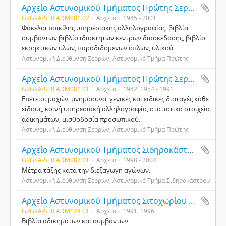
Αρχείο Αστυνομικού Τμήματος Πρώτης Σερρών
GRGSA-SER ADM081.02
Αρχείο
1945 - 2001
Φάκελοι ποικίλης υπηρεσιακής αλληλογραφίας, βιβλία
συμβάντων βιβλίο ιδιοκτητών κέντρων διασκέδασης, βιβλίο
εκρηκτικών υλών, παραδιδόμενων όπλων, υλικού.
Αστυνομική Διεύθυνση Σερρών, Αστυνομικό Τμήμα Πρώτης
Αρχείο Αστυνομικού Τμήματος Πρώτης Σερρών
GRGSA-SER ADM081.01
Αρχείο
1942, 1954 - 1991
Επέτειοι μαχών, μνημόσυνα, γενικές και ειδικές διαταγές κάθε
είδους, κοινή υπηρεσιακή αλληλογραφία, στατιστικά στοιχεία
αδικημάτων, μισθοδοσία προσωπικού.
Αστυνομική Διεύθυνση Σερρών, Αστυνομικό Τμήμα Πρώτης
Αρχείο Αστυνομικού Τμήματος Σιδηροκάστρου Σερρών
GRGSA-SER ADM083.01
Αρχείο
1998 - 2004
Μέτρα τάξης κατά την διεξαγωγή αγώνων.
Αστυνομική Διεύθυνση Σερρών, Αστυνομικό Τμήμα Σιδηροκάστρου
Αρχείο Αστυνομικού Τμήματος Σιτοχωρίου Σερρών
GRGSA-SER ADM124.01
Αρχείο
1991, 1996
Βιβλία αδικημάτων και συμβάντων.