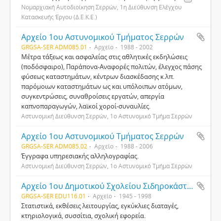
Νομαρχιακή Αυτοδιοίκηση Σερρών, 1η Διεύθυνση Ελέγχου
Κατασκευής Έργου (Δ.Ε.Κ.Ε.)
Αρχείο 1ου Αστυνομικού Τμήματος Σερρών
GRGSA-SER ADM085.01
Αρχείο
1988 - 2002
Μέτρα τάξεως και ασφαλείας στις αθλητικές εκδηλώσεις
(ποδόσφαιρο), Παράπονα-Αναφορές πολιτών, έλεγχος πάσης
φύσεως καταστημάτων, κέντρων διασκέδασης κ.λπ.
παρόμοιων καταστημάτων ως και υπόλοιπων ατόμων,
συγκεντρώσεις, συναθροίσεις εργατών, απεργία
καπνοπαραγωγών, λαϊκοί χοροί-συναυλίες.
Αστυνομική Διεύθυνση Σερρών, 1ο Αστυνομικό Τμήμα Σερρών
Αρχείο 1ου Αστυνομικού Τμήματος Σερρών
GRGSA-SER ADM085.02
Αρχείο
1988 - 2006
Έγγραφα υπηρεσιακής αλληλογραφίας.
Αστυνομική Διεύθυνση Σερρών, 1ο Αστυνομικό Τμήμα Σερρών
Αρχείο 1ου Δημοτικού Σχολείου Σιδηροκάστρου
GRGSA-SER EDU116.01
Αρχείο
1945 - 1998
Στατιστικά, εκθέσεις λειτουργίας, εγκύκλιες διαταγές,
κτηριολογικά, συσσίτια, σχολική εφορεία.