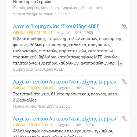
Νοσοκομείο Σερρών.
Ενιαίος Φορέας Κοινωνικής Ασφάλισης, Περιφειακό
Υποκατάστημα Μισθωτών Σερρών
Αρχείο Βιομηχανίας "Σκουλίδης ΑΒΕΕ"
GRGSA-SER COL120.01
Αρχείο
1963 - 1989
Βιβλία: αποθήκης ετοίμων-ημιτελών νημάτων, οικονομικής
φύσεως εξόδων μεταποίησης, καθολικά, απογραφών,
ισολογισμών, πιστωτών, παραστατικών, καταστάσεων
προσωπικού. Βιβλιάρια καταθέσεως όψεως ΙΛΤΕ. Φάκελοι:
πελατολόγια, ευρετήρια καθολικών, αντιπροσώπων-πρ
...
»
Βιομηχανία "Σκουλίδης ΑΒΕΕ"
Αρχείο Γενικού Λυκείου Νέας Ζίχνης Σερρών
GRGSA-SER EDU038.09
Αρχείο
1989 - 2014
Στατιστικά στοιχεία, θέματα προσωπικού, προγράμματα
διδασκαλίας.
Γενικό Λύκειο Νέας Ζίχνης Σερρών
Αρχείο Γενικού Λυκείου Νέας Ζίχνης Σερρών
GRGSA-SER EDU038.10
Αρχείο
1989 - 2014
Αλληλογραφία οργανωτικού περιεχομένου, εγκύκλιοι,