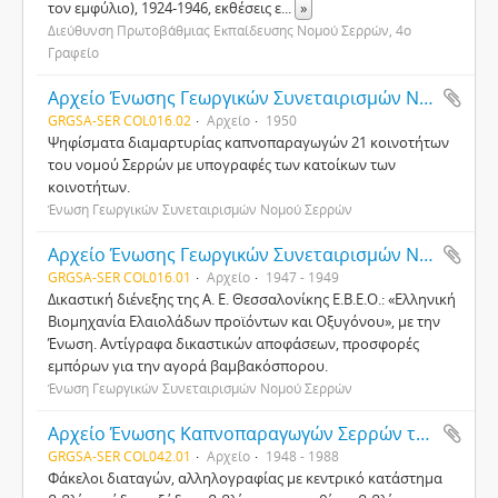
τον εμφύλιο), 1924-1946, εκθέσεις ε
...
»
Διεύθυνση Πρωτοβάθμιας Εκπαίδευσης Νομού Σερρών, 4ο
Γραφείο
Αρχείο Ένωσης Γεωργικών Συνεταιρισμών Νομού Σερρών
GRGSA-SER COL016.02
Αρχείο
1950
Ψηφίσματα διαμαρτυρίας καπνοπαραγωγών 21 κοινοτήτων
του νομού Σερρών με υπογραφές των κατοίκων των
κοινοτήτων.
Ένωση Γεωργικών Συνεταιρισμών Νομού Σερρών
Αρχείο Ένωσης Γεωργικών Συνεταιρισμών Νομού Σερρών
GRGSA-SER COL016.01
Αρχείο
1947 - 1949
Δικαστική διένεξης της Α. Ε. Θεσσαλονίκης Ε.Β.Ε.Ο.: «Ελληνική
Βιομηχανία Ελαιολάδων προϊόντων και Οξυγόνου», με την
Ένωση. Αντίγραφα δικαστικών αποφάσεων, προσφορές
εμπόρων για την αγορά βαμβακόσπορου.
Ένωση Γεωργικών Συνεταιρισμών Νομού Σερρών
Αρχείο Ένωσης Καπνοπαραγωγών Σερρών της Συνεταιριστικής Ένωσης Καπνοπαραγωγών Ελλάδος (ΣΕΚΕ)
GRGSA-SER COL042.01
Αρχείο
1948 - 1988
Φάκελοι διαταγών, αλληλογραφίας με κεντρικό κατάστημα