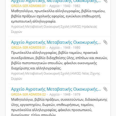
Αρχείο Αγροτικής Μεταβατικής Οικοκυρικής Σχολής Ηράκλειας Σερρών
GRGSA-SER ADM060.01
Αρχείο
1940 - 1982
Μαθητολόγιο, πρωτόκολλα αλληλογραφίας, βιβλία ταμείου,
βιβλία πράξεων σχολικής εφορίας, εγκύκλιοι επιθεωρητή,
εμπιστευτική αλληλογραφία.
Αγροτική Μεταβατική Οικοκυρική Σχολή (ΑΜΟΣ) Ηράκλειας
Σερρών
Αρχείο Αγροτικής Μεταβατικής Οικοκυρικής Σχολής Νέας Ζίχνης Σερρών
GRGSA-SER ADM059.01
Αρχείο
1948 - 1980
Πρωτόκολλα αλληλογραφίας, βιβλίο ταμείου, πρακτικά
συνεδριάσεων, βιβλίο διδαχθείσης ύλης, επίπλων και σκευών,
βιβλίο πιστοποιητικών σπουδών, φάκελοι οικονομικής
διαχείρισης και αλληλογραφίας.
Αγροτική Μεταβατική Οικοκυρική Σχολή (ΑΜΟΣ) Νέας Ζίχνης
Σερρών
Αρχείο Αγροτικής Μεταβατικής Οικοκυρικής Σχολής Νέας Ζίχνης Σερρών
GRGSA-SER ADM059.02
Αρχείο
1948 - 1979
Μαθητολόγιο, βιβλία πράξεων, συσσιτούντων, διδασκόμενης
ύλης, εργαστηρίου, δωρεών, επιθεωρήσεως, ταμείου,
πρωτόκολλα αλληλογραφίας, φάκελοι προσωπικού,
διαχείρισης, τίτλοι σπουδών.