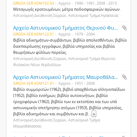
GRGSA-SER ADM102.03
Αρχείο
1990 - 1991, 2008 - 2013
Μεταγωγές κρατουμένων, μέτρα ποδοσφαιρικών αγώνων.
Αστυνομική Διεύθυνση Σερρών, Αστυνομικό Τμήμα Ηράκλειας
Αρχείο Αστυνομικού Τμήματος Θερινού Φυλακίου Νέων Κερδυλλίων Σερρών
GRGSA-SER ADM122.01
Αρχείο
1979 - 2004
Βιβλία αδικημάτων-συμβάντων, βιβλίο απολεσθέντων, βιβλίο
διεκπαιρέωσης εγγράφων, βιβλία υπηρεσίας και βιβλία
θεωρήσεων φύλλων πορείας.
Αστυνομική Διεύθυνση Σερρών, Αστυνομικό Τμήμα Θερινού
Φυλακίου Νέων Κερδυλλίων
Αρχείο Αστυνομικού Τμήματος Μαυροθάλασσας Σερρών
GRGSA-SER ADM121.01
Αρχείο
1951 - 2008
Βιβλίο συμμοριτών (1962), βιβλό απαχθέντων ελληνοπαίδων
(1952), βιβλίο ενσήμων, βιβλίο αυτοκινήτων, βιβλίο
τροχοφόρων (1962), βιβλίο των εν εκτοπίσει και των υπό
αστυνομικήν επιτήρησην ατόμων (1953), βιβλία υπηρεσίας,
βιβλία αδικημάτων και συμβάντων και β
...
»
Αστυνομική Διεύθυνση Σερρών, Αστυνομικό Τμήμα
Μαυροθάλασσας