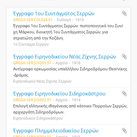
Έγγραφο 1ου Συντάγματος Σερρών
GRGSA-SER COL024.01
Συλλογή
1919
Έγγραφο 1ου Συντάγματος Σερρών: πιστοποιητικό του Συν/
χη Μάρκου, διοικητή 1ου Συντάγματος Σερρών, για
στρατιώτη από την Κοζάνη.
1ο Σύνταγμα Σερρών
Έγγραφο Ειρηνοδικείου Νέας Ζίχνης Σερρών
GRGSA-SER JUS005.01
Αρχείο
1916
Αντίγραφο ορκωμοσίας υπαλλήλου Σιδηροδρόμου Θεσ/νίκης
-Δράμας.
Ειρηνοδικείο Νέας Ζίχνης Σερρών
Έγγραφο Ειρηνοδικείου Σιδηροκάστρου
GRGSA-SER JUS002.01
Αρχείο
1914
Επιλογή ελληνικής ιθαγένειας από κάτοικο Πορροΐων Σερρών,
αρχιεργάτη Σιδηροδρόμων.
Ειρηνοδικείο Σιδηροκάστρου
Έγγραφο Πλημμελειοδικείου Σερρών
GRGSA-SER JUS004.01
Αρχείο
1915