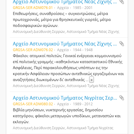
Αρχείο Αστυνομικού Τμήματος Νέας Ζίχνης Σερρών
GRGSA-SER ADM076.01
Αρχείο
1985 - 2001
Επιθεωρήσεις, συναθροίσεις – συγκεντρώσεις, μέτρα
πρωτοχρονιάς, μέτρα για θρησκευτικές γιορτές, μέτρα
ποδοσφαιρικών αγώνων.
Αστυνομική Διεύθυνση Σερρών, Αστυνομικό Τμήμα Νέας Ζίχνης
Αρχείο Αστυνομικού Τμήματος Νέας Ζίχνης Σερρών
GRGSA-SER ADM076.02
Αρχείο
1944 - 1948
Φάκελοι: ατομικοί πολιτών, Γενικαί ενέργειαι κομμουνισμού
επί πολιτικής γραμμής –καθηκόντων κατασταστικού Εθνικής
Ασφάλειας, Περί παρακολουθήσεως υπόπτων εις την
κρατικήν Ασφάλειαν προσώπων αντεθνικώς εργαζομένων και
αναζητήσεις διωκομένων δι’ αντεθνικάς
...
»
Αστυνομική Διεύθυνση Σερρών, Αστυνομικό Τμήμα Νέας Ζίχνης
Αρχείο Αστυνομικού Τμήματος Νιγρίτας Σερρών
GRGSA-SER ADM080.02
Αρχείο
1989 - 2012
Βιβλία μηνύσεων, νυκτερινής εργασίας, δημοσίου
κατηγόρου, φάκελοι μεταγωγών υποδίκων, μεταναστών και
εκλογών.
Αστυνομική Διεύθυνση Σερρών, Αστυνομικό Τμήμα Νιγρίτας