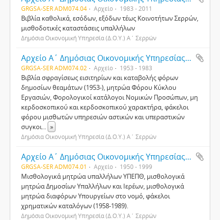
GRGSA-SER ADM074.04
Αρχείο
1983 - 2011
Βιβλία καθολικά, εσόδων, εξόδων τέως Κοινοτήτων Σερρών,
μισθοδοτικές καταστάσεις υπαλλήλων
Δημόσια Οικονομική Υπηρεσία (Δ.Ο.Υ.) Α΄ Σερρών
Αρχείο Α΄ Δημόσιας Οικονομικής Υπηρεσίας (Δ.Ο.Υ.) Σερρών
GRGSA-SER ADM074.02
Αρχείο
1953 - 1983
Βιβλία σφραγίσεως εισιτηρίων και καταβολής φόρων
δημοσίων θεαμάτων (1953-), μητρώα Φόρου Κύκλου
Εργασιών, Φορολογικοί κατάλογοι Νομικών Προσώπων, μη
κερδοσκοπικού και κερδοσκοπικού χαρακτήρα, φάκελοι
φόρου μισθωτών υπηρεσιών αστικών και υπεραστικών
συγκοι
...
»
Δημόσια Οικονομική Υπηρεσία (Δ.Ο.Υ.) Α΄ Σερρών
Αρχείο Α΄ Δημόσιας Οικονομικής Υπηρεσίας (Δ.Ο.Υ.) Σερρών
GRGSA-SER ADM074.01
Αρχείο
1950 - 1999
Μισθολογικά μητρώα υπαλλήλων ΥΠΕΠΘ, μισθολογικά
μητρώα Δημοσίων Υπαλλήλων και Ιερέων, μισθολογικά
μητρώα διαφόρων Υπουργείων στο νομό, φάκελοι
χρηματικών καταλόγων (1958-1989).
Δημόσια Οικονομική Υπηρεσία (Δ.Ο.Υ.) Α΄ Σερρών