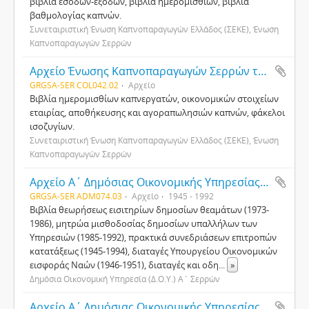
βιβλία εσόδων-εξόδων, βιβλία ημερομισθίων, βιβλία
βαθμολογίας καπνών.
Συνεταιριστική Ένωση Καπνοπαραγωγών Ελλάδος (ΣΕΚΕ), Ένωση
Καπνοπαραγωγών Σερρών
Αρχείο Ένωσης Καπνοπαραγωγών Σερρών της Συνεταιριστικής Ένωσης Καπνοπαραγωγών Ελλάδος (ΣΕΚΕ)
GRGSA-SER COL042.02
Αρχείο
Βιβλία ημερομισθίων καπνεργατών, οικονομικών στοιχείων
εταιρίας, αποθήκευσης και αγοραπωλησιών καπνών, φάκελοι
ισοζυγίων.
Συνεταιριστική Ένωση Καπνοπαραγωγών Ελλάδος (ΣΕΚΕ), Ένωση
Καπνοπαραγωγών Σερρών
Αρχείο Α΄ Δημόσιας Οικονομικής Υπηρεσίας (Δ.Ο.Υ.) Σερρών
GRGSA-SER ADM074.03
Αρχείο
1945 - 1992
Βιβλία θεωρήσεως εισιτηρίων δημοσίων θεαμάτων (1973-
1986), μητρώα μισθοδοσίας δημοσίων υπαλλήλων των
Υπηρεσιών (1985-1992), πρακτικά συνεδριάσεων επιτροπών
κατατάξεως (1945-1994), διαταγές Υπουργείου Οικονομικών
εισφοράς Ναών (1946-1951), διαταγές και οδη
...
»
Δημόσια Οικονομική Υπηρεσία (Δ.Ο.Υ.) Α΄ Σερρών
Αρχείο Α΄ Δημόσιας Οικονομικής Υπηρεσίας (Δ.Ο.Υ.) Σερρών