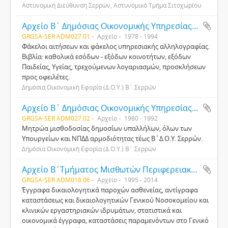
Αστυνομική Διεύθυνση Σερρών, Αστυνομικό Τμήμα Σιτοχωρίου
Αρχείο Β΄ Δημόσιας Οικονομικής Υπηρεσίας (Δ.Ο.Υ.) Σερρών
GRGSA-SER ADM027.01
Αρχείο
1978 - 1994
Φάκελοι αιτήσεων και φάκελος υπηρεσιακής αλληλογραφίας.
Βιβλία: καθολικά εσόδων - εξόδων κοινοτήτων, εξόδων
Παιδείας, Υγείας, τρεχούμενων λογαριασμών, προσκλήσεων
προς οφειλέτες.
Δημόσια Οικονομική Εφορία (Δ.Ο.Υ.) Β΄ Σερρών
Αρχείο Β΄ Δημόσιας Οικονομικής Υπηρεσίας (Δ.Ο.Υ.) Σερρών
GRGSA-SER ADM027.02
Αρχείο
1980 - 1992
Μητρώα μισθοδοσίας δημοσίων υπαλλήλων, όλων των
Υπουργείων και ΝΠΔΔ αρμοδιότητας τέως Β΄Δ.Ο.Υ. Σερρών.
Δημόσια Οικονομική Εφορία (Δ.Ο.Υ.) Β΄ Σερρών
Αρχείο Β΄Τμήματος Μισθωτών Περιφερειακού Υποκαταστήματος Ενιαίου Φορέα Κοινωνικής Ασφάλισης (ΕΦΚΑ) Σερρών
GRGSA-SER ADM018.06
Αρχείο
1995 - 2014
Έγγραφα δικαιολογητικά παροχών ασθενείας, αντίγραφα
καταστάσεως και δικαιολογητικών Γενικού Νοσοκομείου και
κλινικών εργαστηριακών ιδρυμάτων, στατιστικά και
οικονομικά έγγραφα, καταστάσεις παραμενόντων στο Γενικό