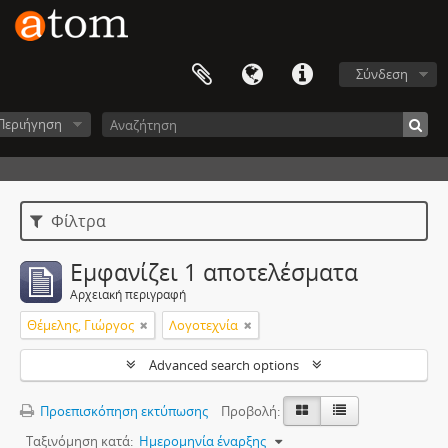
Σύνδεση
Περιήγηση
Φίλτρα
Εμφανίζει 1 αποτελέσματα
Αρχειακή περιγραφή
Θέμελης, Γιώργος
Λογοτεχνία
Advanced search options
Προεπισκόπηση εκτύπωσης
Προβολή:
Ταξινόμηση κατά:
Ημερομηνία έναρξης