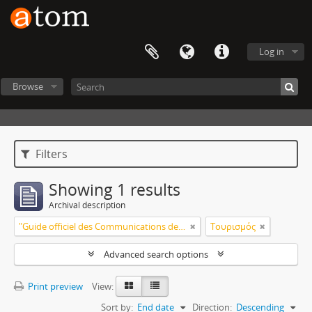
Log in
Browse
Filters
Showing 1 results
Archival description
"Guide officiel des Communications de Grece, service d' ete 1915" (Κ223)
Τουρισμός
Advanced search options
Print preview
View:
Sort by:
End date
Direction:
Descending