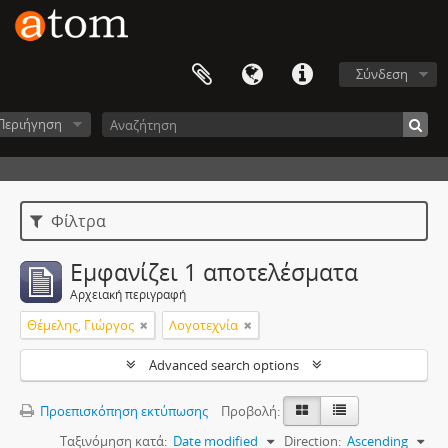
Σύνδεση
Περιήγηση
Φίλτρα
Εμφανίζει 1 αποτελέσματα
Αρχειακή περιγραφή
Θέμελης, Γιώργος
Λογοτεχνία
Advanced search options
Προεπισκόπηση εκτύπωσης
Προβολή:
Ταξινόμηση κατά:
Date modified
Direction:
Ascending