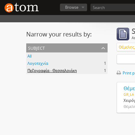
Browse
Narrow your results by:
Ar
subject
Θέμελης,
All
Λογοτεχνία
1
Πεζογραφία - Θεσσαλονίκη
1
Print 
Θέμε
GR_LA
Χειρό
Θέμελη