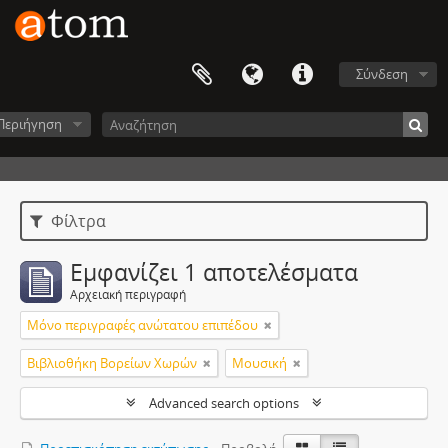
Σύνδεση
Περιήγηση
Φίλτρα
Εμφανίζει 1 αποτελέσματα
Αρχειακή περιγραφή
Μόνο περιγραφές ανώτατου επιπέδου
Βιβλιοθήκη Βορείων Χωρών
Μουσική
Advanced search options