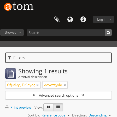
Log in
Browse
Filters
Showing 1 results
Archival description
Θέμελης, Γιώργος
Λογοτεχνία
Advanced search options
Print preview
View:
Sort by:
Reference code
Direction:
Descending