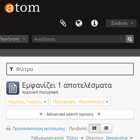
Σύνδεση
Περιήγηση
Φίλτρα
Εμφανίζει 1 αποτελέσματα
Αρχειακή περιγραφή
Θέμελης, Γιώργος
Πεζογραφία - Θεσσαλονίκη
Advanced search options
Προεπισκόπηση εκτύπωσης
Προβολή:
Ταξινόμηση κατά:
Τίτλος
Direction:
Descending