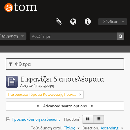
Σύνδεση
Περιήγηση
Φίλτρα
Εμφανίζει 5 αποτελέσματα
Αρχειακή περιγραφή
Πατριωτικό Ίδρυμα Κοινωνικής Πρόνοιας και Αντίληψης
Advanced search options
Προεπισκόπηση εκτύπωσης
Προβολή:
Ταξινόμηση κατά:
Τίτλος
Direction:
Ascending