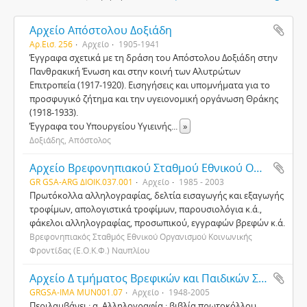
Αρχείο Απόστολου Δοξιάδη
Αρ.Εισ. 256
Αρχείο
1905-1941
Έγγραφα σχετικά με τη δράση του Απόστολου Δοξιάδη στην
Πανθρακική Ένωση και στην κοινή των Αλυτρώτων
Επιτροπεία (1917-1920). Εισηγήσεις και υπομνήματα για το
προσφυγικό ζήτημα και την υγειονομική οργάνωση Θράκης
(1918-1933).
Έγγραφα του Υπουργείου Υγιεινής
...
»
Δοξιάδης, Απόστολος
Αρχείο Βρεφονηπιακού Σταθμού Εθνικού Οργανισμού Κοινωνικής Φροντίδας (Ε.Ο.Κ.Φ.) Ναυπλίου
GR GSA-ARG ΔΙΟΙΚ.037.001
Αρχείο
1985 - 2003
Πρωτόκολλα αλληλογραφίας, δελτία εισαγωγής και εξαγωγής
τροφίμων, απολογιστικά τροφίμων, παρουσιολόγια κ.ά.,
φάκελοι αλληλογραφίας, προσωπικού, εγγραφών βρεφών κ.ά.
Βρεφονηπιακός Σταθμός Εθνικού Οργανισμού Κοινωνικής
Φροντίδας (Ε.Ο.Κ.Φ.) Ναυπλίου
Αρχείο Δ τμήματος Βρεφικών και Παιδικών Σταθμών (ΠΙΚΠΑ)
GRGSA-IMA MUN001.07
Αρχείο
1948-2005
Περιλαμβάνει : α. Αλληλογραφία : βιβλία πρωτοκόλλου,