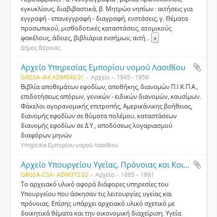
εγκυκλίους, διαβιβαστικά, β. Μητρώο νηπίων : αιτήσεις για
εγγραφή - επανεγγραφή - διαγραφή, ενστάσεις, γ. Θέματα
προσωπικού, μισθοδοτικές καταστάσεις, ατομικούς
φακέλους, άδειες, βιβλιάρια ενσήμων, αιτή
...
»
Δήμος Βέροιας
Αρχείο Υπηρεσίας Εμπορίου νομού Λασιθίου
GRGSA-IAK ADM040.01
Αρχείο
1945 - 1956
Βιβλία αποθεμάτων εφοδίων, αποθήκης, διανομών Π.Ι.Κ.Π.Α.,
επιδοτήσεως απόρων, γενικών - ειδικών διανομών, καυσίμων.
Φάκελοι αγορανομικής επιτροπής, Αμερικάνικης βοήθειας,
διανομής εφοδίων σε θύματα πολέμου, καταστάσεων
διανομής εφοδίων σε Δ.Υ., αποδόσεως λογαριασμού
διαφόρων μηνών
Υπηρεσία Εμπορίου νομού Λασιθίου
Αρχείο Υπουργείου Υγείας, Πρόνοιας και Κοινωνικών Ασφαλίσεων
GRGSA-CSA- ADM372.02
Αρχείο
1865 – 1991
Το αρχειακό υλικό αφορά διάφορες υπηρεσίες του
Υπουργείου που άσκησαν τις λειτουργίες υγείας και
πρόνοιας. Επίσης υπάρχει αρχειακό υλικό σχετικό με
δοικητικά θέματα και την οικονομική διαχείριση. Υγεία: