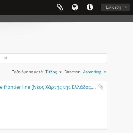
Σύνδεση
s
Ταξινόμηση κατά:
Τίτλος
Direction:
Ascending
A New Map of Greece from the most recent surveys, including the frontier line [Νέος Χάρτης της Ελλάδας, συμπεριλαμβανομένης της συνοριακής γραμμής, βασισμένος στις πιο πρόσφατες μελέτες]