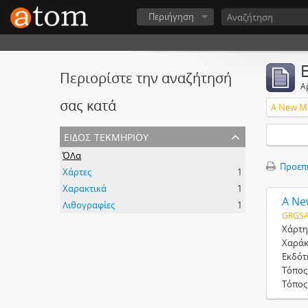
Περιήγηση
Περιορίστε την αναζήτησή
Α
σας κατά
είδος τεκμηρίου
ΌΛα
Προεπ
Χάρτες
1
Χαρακτικά
1
Λιθογραφίες
1
GRGSA
Χάρτη
Χαράκ
Εκδότ
Τόπος
Τόπος