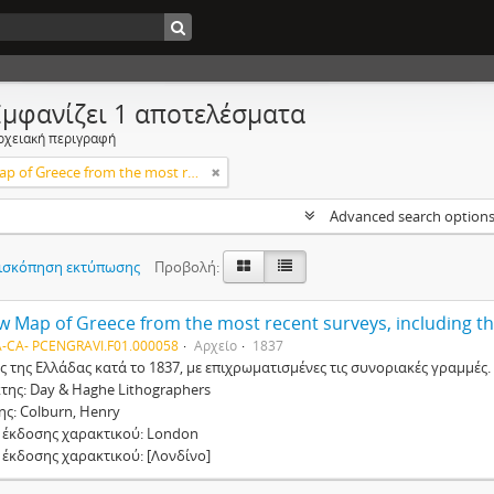
Εμφανίζει 1 αποτελέσματα
ρχειακή περιγραφή
A New Map of Greece from the most recent surveys, including the frontier line [Νέος Χάρτης της Ελλάδας, συμπεριλαμβανομένης της συνοριακής γραμμής, βασισμένος στις πιο πρόσφατες μελέτες]
Advanced search option
ισκόπηση εκτύπωσης
Προβολή:
-CA- PCENGRAVI.F01.000058
Αρχείο
1837
ς της Ελλάδας κατά το 1837, με επιχρωματισμένες τις συνοριακές γραμμές.
της: Day & Haghe Lithographers
ης: Colburn, Henry
 έκδοσης χαρακτικού: London
 έκδοσης χαρακτικού: [Λονδίνο]