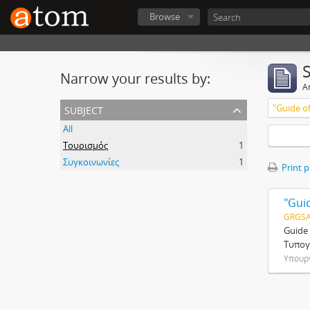
Browse
Narrow your results by:
Ar
subject
All
Τουρισμός
1
Συγκοινωνίες
1
Print 
"Guid
GRGSA
Guide 
Τυπογ
Υπουργ