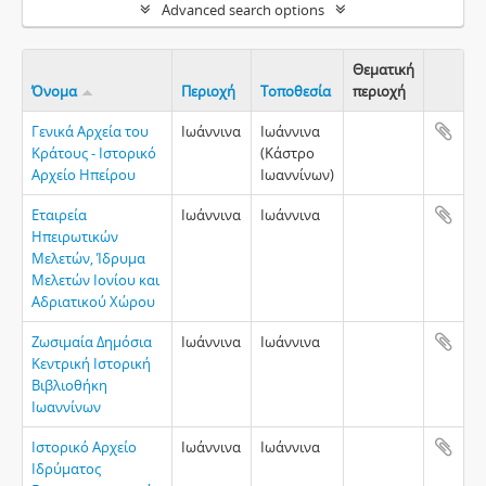
Advanced search options
Θεματική
Όνομα
Περιοχή
Τοποθεσία
περιοχή
Clipboa
Γενικά Αρχεία του
Ιωάννινα
Ιωάννινα
Κράτους - Ιστορικό
(Κάστρο
Αρχείο Ηπείρου
Ιωαννίνων)
Εταιρεία
Ιωάννινα
Ιωάννινα
Ηπειρωτικών
Μελετών, Ίδρυμα
Μελετών Ιονίου και
Αδριατικού Χώρου
Ζωσιμαία Δημόσια
Ιωάννινα
Ιωάννινα
Κεντρική Ιστορική
Βιβλιοθήκη
Ιωαννίνων
Ιστορικό Αρχείο
Ιωάννινα
Ιωάννινα
Ιδρύματος