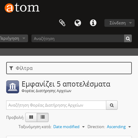
Σύνδεση
Περιήγηση
Φίλτρα
Εμφανίζει 5 αποτελέσματα
Φορέας Διατήρησης Αρχείων
Προβολή:
Ταξινόμηση κατά:
Date modified
Direction:
Ascending