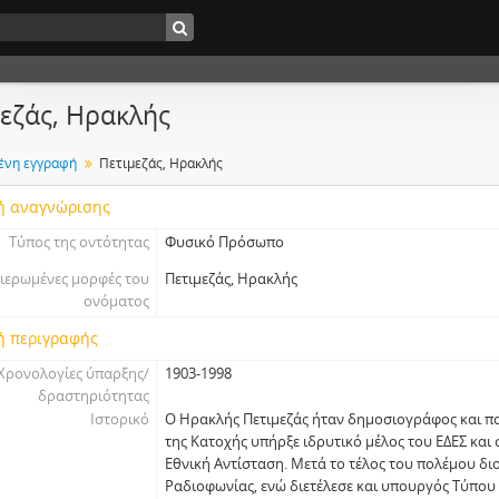
εζάς, Ηρακλής
ένη εγγραφή
Πετιμεζάς, Ηρακλής
ή αναγνώρισης
Τύπος της οντότητας
Φυσικό Πρόσωπο
ιερωμένες μορφές του
Πετιμεζάς, Ηρακλής
ονόματος
ή περιγραφής
Χρονολογίες ύπαρξης/
1903-1998
δραστηριότητας
Ιστορικό
Ο Ηρακλής Πετιμεζάς ήταν δημοσιογράφος και πολ
της Κατοχής υπήρξε ιδρυτικό μέλος του ΕΔΕΣ και
Εθνική Αντίσταση. Μετά το τέλος του πολέμου δι
Ραδιοφωνίας, ενώ διετέλεσε και υπουργός Τύπου