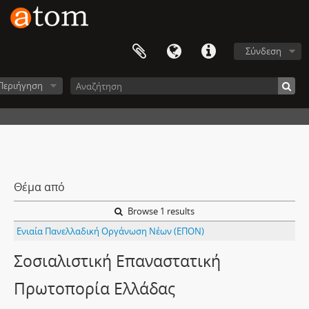
Σύνδεση
Περιήγηση
Θέμα από
Browse 1 results
Ενιαία Πανελλαδική Οργάνωση Νέων (ΕΠΟΝ)
Σοσιαλιστική Επαναστατική
Πρωτοπορία Ελλάδας