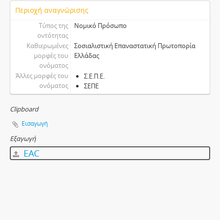
Περιοχή αναγνώρισης
Τύπος της
Νομικό Πρόσωπο
οντότητας
Καθιερωμένες
Σοσιαλιστική Επαναστατική Πρωτοπορία
μορφές του
Ελλάδας
ονόματος
Άλλες μορφές του
Σ.Ε.Π.Ε.
ονόματος
ΣΕΠΕ
Clipboard
Εισαγωγή
Εξαγωγή
EAC