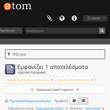
Σύνδεση
Περιήγηση
Φίλτρα
Εμφανίζει 1 αποτελέσματα
Αρχειακή περιγραφή
Αρχείο Σχινά-Αργυρόπουλου
Σχινάς, Κωνσταντίνος
Advanced search options
Προεπισκόπηση εκτύπωσης
Προβολή:
Ταξινόμηση κατά:
Ημερομηνία λήξης
Direction:
Ascending