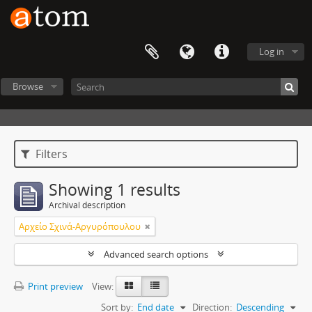
Log in
Browse
Filters
Showing 1 results
Archival description
Αρχείο Σχινά-Αργυρόπουλου
Advanced search options
Print preview
View:
Sort by:
End date
Direction:
Descending