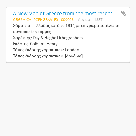
A New Map of Greece from the most recent surveys, including the frontier line [Νέος Χάρτης της Ελλάδας, συμπεριλαμβανομένης της συνοριακής γραμμής, βασισμένος στις πιο πρόσφατες μελέτες]
GRGSA-CA- PCENGRAVI.F01.000058
Αρχείο
1837
Χάρτης της Ελλάδας κατά το 1837, με επιχρωματισμένες τις
συνοριακές γραμμές.
Χαράκτης: Day & Haghe Lithographers
Εκδότης: Colburn, Henry
Τόπος έκδοσης χαρακτικού: London
Τόπος έκδοσης χαρακτικού: [Λονδίνο]