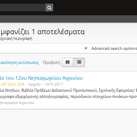
Εμφανίζει 1 αποτελέσματα
ρχειακή περιγραφή
Advanced search option
ισκόπηση εκτύπωσης
Προβολή:
ίο του 12ου Νηπιαγωγείου Αγρινίου
-AIT EDU. 528
Αρχείο
1975-2017
α Νηπίων, Βιβλία Πράξεων Διδακτικού Προσωπικού, Σχολικής Εφορείας/ 
έγγραφα εξερχόμενης αλληλογραφίας, περιοδικών στοιχείων-πινάκων-πρ
πιαγωγείο Αγρινίου