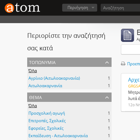
Περιήγηση
Περιορίστε την αναζήτησή
Α
σας κατά
τοπωνύμια
Προεπ
ΌΛα
Αγρίνιο (Αιτωλοακαρνανία)
1
Αρχε
Αιτωλοακαρνανία
1
GRGSA
Μητρώ
θέμα
λυτά 
12ο Νη
ΌΛα
Προσχολική αγωγή
1
Επιτροπές, Σχολικές
1
Εφορείες, Σχολικές
1
Εκπαίδευση - Αιτωλοακαρνανία
1