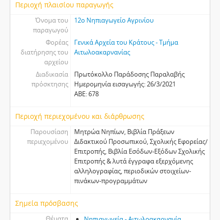
Περιοχή πλαισίου παραγωγής
Όνομα του
12ο Νηπιαγωγείο Αγρινίου
παραγωγού
Φορέας
Γενικά Αρχεία του Κράτους - Τμήμα
διατήρησης του
Αιτωλοακαρνανίας
αρχείου
Διαδικασία
Πρωτόκολλο Παράδοσης Παραλαβής
πρόσκτησης
Ημερομηνία εισαγωγής: 26/3/2021
ΑΒΕ: 678
Περιοχή περιεχομένου και διάρθρωσης
Παρουσίαση
Μητρώα Νηπίων, Βιβλία Πράξεων
περιεχομένου
Διδακτικού Προσωπικού, Σχολικής Εφορείας/
Επιτροπής, Βιβλία Εσόδων-Εξόδων Σχολικής
Επιτροπής & λυτά έγγραφα εξερχόμενης
αλληλογραφίας, περιοδικών στοιχείων-
πινάκων-προγραμμάτων
Σημεία πρόσβασης
Θέματα
Νηπιαγωγεία - Αιτωλοακαρνανία