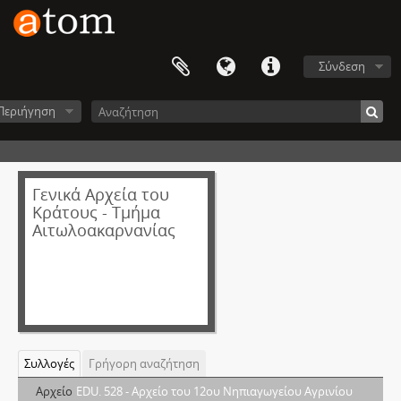
Σύνδεση
Περιήγηση
Γενικά Αρχεία του
Κράτους - Τμήμα
Αιτωλοακαρνανίας
Συλλογές
Γρήγορη αναζήτηση
Αρχείο
EDU. 528 - Αρχείο του 12ου Νηπιαγωγείου Αγρινίου