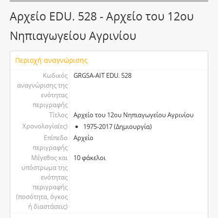
Αρχείο EDU. 528 - Αρχείο του 12ου
Νηπιαγωγείου Αγρινίου
Περιοχή αναγνώρισης
Κωδικός
GRGSA-AIT EDU. 528
αναγνώρισης της
ενότητας
περιγραφής
Τίτλος
Αρχείο του 12ου Νηπιαγωγείου Αγρινίου
Χρονολογία(ες)
1975-2017 (Δημιουργία)
Επίπεδο
Αρχείο
περιγραφής
Μέγεθος και
10 φάκελοι
υπόστρωμα της
ενότητας
περιγραφής
(ποσότητα, όγκος
ή διαστάσεις)