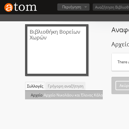
Περιήγηση
Αναφ
Βιβλιοθήκη Βορείων
Χωρών
Αρχεί
There 
Ακύρ
Συλλογές
Γρήγορη αναζήτηση
Αρχείο
Αρχείο Νικολάoυ και Έλενας Κάλα