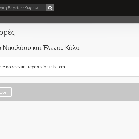
ορές
ο Νικολάoυ και Έλενας Κάλα
are no relevant reports for this item
ωση