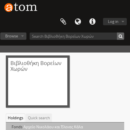
Log in
Browse
Βιβλιοθήκη Βορείων
Χωρών
Holdings
Quick search
Fonds
Αρχείο Νικολάoυ και Έλενας Κάλα