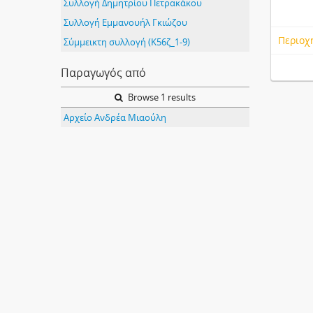
Συλλογή Δημητρίου Πετρακάκου
Συλλογή Εμμανουήλ Γκιώζου
Περιοχ
Σύμμεικτη συλλογή (K56ζ_1-9)
Παραγωγός από
Browse 1 results
Αρχείο Ανδρέα Μιαούλη