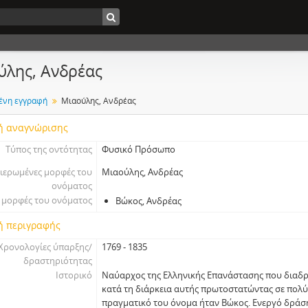
ύλης, Ανδρέας
ένη εγγραφή
Μιαούλης, Ανδρέας
ή αναγνώρισης
Τύπος της οντότητας
Φυσικό Πρόσωπο
ιερωμένες μορφές του
Μιαούλης, Ανδρέας
ονόματος
 μορφές του ονόματος
Βώκος, Ανδρέας
ή περιγραφής
Χρονολογίες ύπαρξης/
1769 - 1835
δραστηριότητας
Ιστορικό
Ναύαρχος της Ελληνικής Επανάστασης που διαδρ
κατά τη διάρκεια αυτής πρωτοστατώντας σε πολύ
πραγματικό του όνομα ήταν Βώκος. Ενεργό δράση 