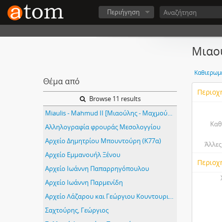
Περιήγηση
Μιαο
Καθιερωμ
Θέμα από
Περιοχ
Browse 11 results
Miaulis - Mahmud II [Μιαούλης - Μαχμούτ Β']
Καθ
Αλληλογραφία φρουράς Μεσολογγίου
Αρχείο Δημητρίου Μπουντούρη (Κ77α)
Άλλες
Αρχείο Εμμανουήλ Ξένου
Περιοχ
Αρχείο Ιωάννη Παπαρρηγόπουλου
Αρχείο Ιωάννη Παρμενίδη
Αρχείο Λάζαρου και Γεώργιου Κουντουριώτη (Κ99)
Σαχτούρης, Γεώργιος