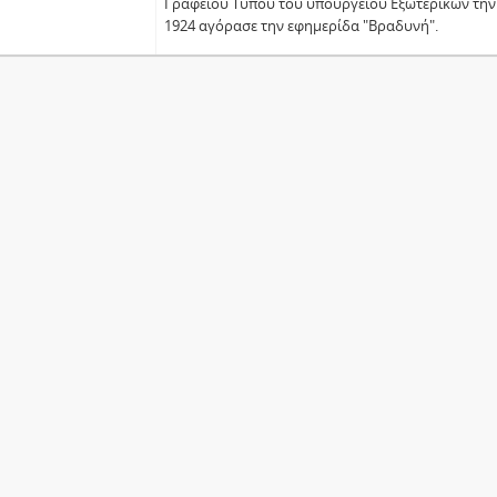
Γραφείου Τύπου του υπουργείου Εξωτερικών την 
1924 αγόρασε την εφημερίδα "Βραδυνή".