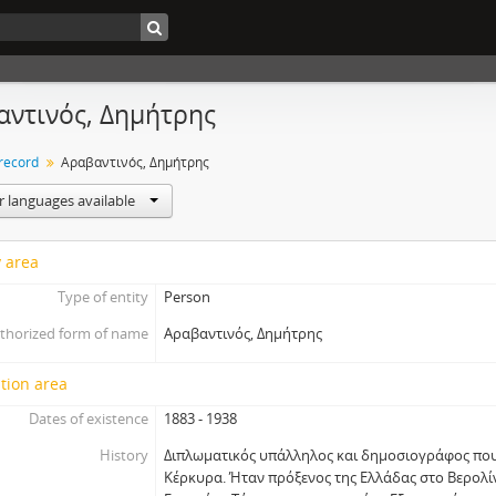
ντινός, Δημήτρης
 record
Αραβαντινός, Δημήτρης
r languages available
y area
Type of entity
Person
thorized form of name
Αραβαντινός, Δημήτρης
tion area
Dates of existence
1883 - 1938
History
Διπλωματικός υπάλληλος και δημοσιογράφος πο
Κέρκυρα. Ήταν πρόξενος της Ελλάδας στο Βερολί