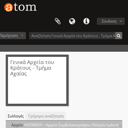
Σύνδεση
Περιήγηση
Γενικά Αρχεία του
Κράτους - Τμήμα
Αχαΐας
Συλλογές
Γρήγορη αναζήτηση
Αρχείο
NOT069.01 - Αρχείο Συμβολαιογράφου Πατρών Ιωάννη Αργυριάδη