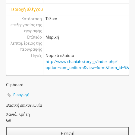
Περιοχή ελέγχου
Κατάσταση
Τελικό
επεξεργασίας της
εγγραφής
Επίπεδο
Μερική
λεπτομέρειας της
περιγραφής
Πηγές
Νομικό πλαίσιο.
http://www.chaniahistory.gr/index.php?
option=com_uniform&view=form&form_id=9&show
Clipboard
Εισαγωγή
Βασική επικοινωνία
Χανιά, Κρήτη
GR
Email