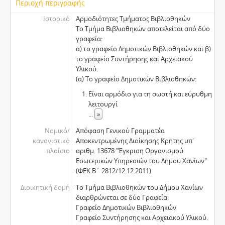
Περιοχή περιγραφής
Ιστορικό
Αρμοδιότητες Τμήματος Βιβλιοθηκών
Το Τμήμα Βιβλιοθηκών αποτελείται από δύο
γραφεία:
α) το γραφείο Δημοτικών Βιβλιοθηκών και β)
το γραφείο Συντήρησης και Αρχειακού
Υλικού.
(α) Το γραφείο Δημοτικών Βιβλιοθηκών:
Είναι αρμόδιο για τη σωστή και εύρυθμη
λειτουργί
...
»
Νομικό/
Απόφαση Γενικού Γραμματέα
κανονιστικό
Αποκεντρωμένης Διοίκησης Κρήτης υπ'
πλαίσιο
αριθμ. 13678 "Έγκριση Οργανισμού
Εσωτερικών Υπηρεσιών του Δήμου Χανίων"
(ΦΕΚ Β΄ 2812/12.12.2011)
Διοικητική δομή
Το Τμήμα Βιβλιοθηκών του Δήμου Χανίων
διαρθρώνεται σε δύο Γραφεία:
Γραφείο Δημοτικών Βιβλιοθηκών
Γραφείο Συντήρησης και Αρχειακού Υλικού.