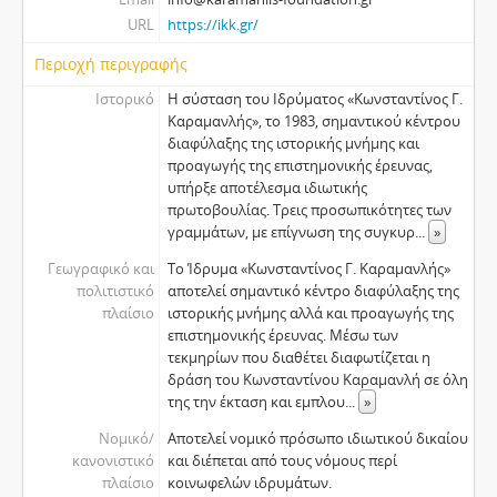
URL
https://ikk.gr/
Περιοχή περιγραφής
Ιστορικό
Η σύσταση του Ιδρύματος «Κωνσταντίνος Γ.
Καραμανλής», το 1983, σημαντικού κέντρου
διαφύλαξης της ιστορικής μνήμης και
προαγωγής της επιστημονικής έρευνας,
υπήρξε αποτέλεσμα ιδιωτικής
πρωτοβουλίας. Τρεις προσωπικότητες των
γραμμάτων, με επίγνωση της συγκυρ
...
»
Γεωγραφικό και
Το Ίδρυμα «Κωνσταντίνος Γ. Καραμανλής»
πολιτιστικό
αποτελεί σημαντικό κέντρο διαφύλαξης της
πλαίσιο
ιστορικής μνήμης αλλά και προαγωγής της
επιστημονικής έρευνας. Μέσω των
τεκμηρίων που διαθέτει διαφωτίζεται η
δράση του Κωνσταντίνου Καραμανλή σε όλη
της την έκταση και εμπλου
...
»
Νομικό/
Αποτελεί νομικό πρόσωπο ιδιωτικού δικαίου
κανονιστικό
και διέπεται από τους νόμους περί
πλαίσιο
κοινωφελών ιδρυμάτων.