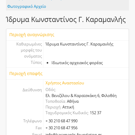
Φωτογραφικό Αρχείο
Ίδρυμα Κωνσταντίνος Γ. Καραμανλής
Περιοχή αναγνώρισης
Καθιερωμένες
Ίδρυμα Κωνσταντίνος Γ. Καραμανλής
μορφές του
ονόματος
Τύπος
Ιδιωτικός αρχειακός φορέας
Περιοχή επαφής
Χρήστος Αναστασίου
Οδός
Διεύθυνση
Eλ. Βενιζέλου & Καραϊσκάκη 6, Φιλοθέη
Τοποθεσία
Αθήνα
Περιοχή
Αττική
Ταχυδρομικός Κωδικός
152 37
Τηλέφωνο
+ 30 210 68 47 990
Fax
+ 30 210 68 47 956
Email
info@karamanlis-foundation.gr