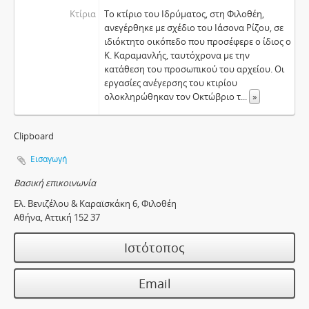
Κτίρια
Το κτίριο του Ιδρύματος, στη Φιλοθέη,
ανεγέρθηκε με σχέδιο του Ιάσονα Ρίζου, σε
ιδιόκτητο οικόπεδο που προσέφερε ο ίδιος ο
Κ. Καραμανλής, ταυτόχρονα με την
κατάθεση του προσωπικού του αρχείου. Οι
εργασίες ανέγερσης του κτιρίου
ολοκληρώθηκαν τον Οκτώβριο τ
...
»
Clipboard
Εισαγωγή
Βασική επικοινωνία
Eλ. Βενιζέλου & Καραϊσκάκη 6, Φιλοθέη
Αθήνα, Αττική 152 37
Ιστότοπος
Email