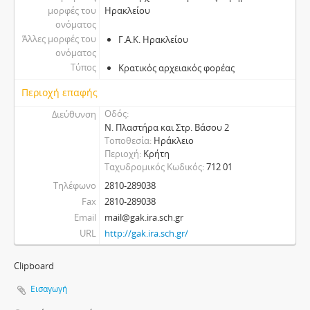
μορφές του
Ηρακλείου
ονόματος
Άλλες μορφές του
Γ.Α.Κ. Ηρακλείου
ονόματος
Τύπος
Κρατικός αρχειακός φορέας
Περιοχή επαφής
Οδός
Διεύθυνση
Ν. Πλαστήρα και Στρ. Βάσου 2
Τοποθεσία
Ηράκλειο
Περιοχή
Κρήτη
Ταχυδρομικός Κωδικός
712 01
Τηλέφωνο
2810-289038
Fax
2810-289038
Email
mail@gak.ira.sch.gr
URL
http://gak.ira.sch.gr/
Clipboard
Εισαγωγή