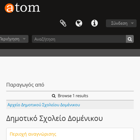
Σύνδεση
Περιήγηση
Παραγωγός από
Browse 1 results
Αρχείο Δημοτικού Σχολείου Δομένικου
Δημοτικό Σχολείο Δομένικου
Περιοχή αναγνώρισης