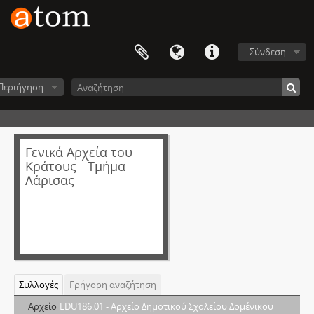
Σύνδεση
Περιήγηση
Γενικά Αρχεία του
Κράτους - Τμήμα
Λάρισας
Συλλογές
Γρήγορη αναζήτηση
Αρχείο
EDU186.01 - Αρχείο Δημοτικού Σχολείου Δομένικου