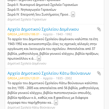
Σειρά ΙΙ. Νυκτερινό Δημοτικό Σχολείο Γερανείων
Σειρά ΙΙΙ. Νηπιαγωγείο Γερανείων
Σειρά IV. Επιτροπή 5ου Συστήματος Προσ
...
»
Δημοτικό Σχολείο Γερανείων
Αρχείο Δημοτικού Σχολείου Δομένικου
GRGSA_LAR EDU186.01
Αρχείο
1943 - 1992
Το αρχείο του Δημοτικού Σχολείου Δομένικου καλύπτει τα έτη
1943-1992 και αντικατοπτρίζει όλες τις σχετικές αλλαγές στην
οργάνωση και λειτουργία του σχολείου. Αποτελείται από 37
βιβλία, μαθητολόγια, βιβλία γενικού ελέγχου, βιβλία πράξεων,
πρωτοκόλλου κ.ά.
...
»
Δημοτικό Σχολείο Δομένικου
Αρχείο Δημοτικού Σχολείου Κάτω Βούναινων
GRGSA_LAR EDU120.01
Αρχείο
1935 - 2002
Το αρχείο του Δημοτικού Σχολείου Κάτω Βούναινων καλύπτει
τα έτη 1935 - 2005 και αποτελείται από 56 βιβλία, μαθητολόγια,
βιβλία γενικού ελέγχου, βιβλία πιστοποιητικών σπουδής,
βιβλία πράξεων κ.ά., καθώς και 8 φακέλους με διάφορα
έγγραφα που παρήχθησαν κα
...
»
Δημοτικό Σχολείο Κάτω Βούναινων