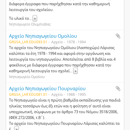
διάφορα έγγραφα που παρήχθησαν κατά την καθημερινή
λειτουργία του σχολείου.
Το υλικό το
...
»
Νηπιαγωγείο Ολυμπιάδας
Αρχείο Νηπιαγωγείου Ομολίου
GRGSA_LAR EDU093.01
Αρχείο
1978 - 1994
Το αρχείο του Νηπιαγωγείου Ομόλιου (Λασποχώρι) Λάρισας
καλύπτει τα έτη 1978 - 1994 και αφορά στην οργάνωση και
λειτουργία του νηπιαγωγείου. Αποτελείται από 8 βιβλία και 4
φακέλους με διάφορα έγγραφα που παρήχθησαν κατά την
καθημερινή λειτουργία του σχολεί
...
»
Νηπιαγωγείο Ομολίου
Αρχείο Νηπιαγωγείου Πουρναρίου
GRGSA_LAR EDU081.01
Αρχείο
1988 - 1995
Το Νηπιαγωγείο είναι η πρώτη βαθμίδα εκπαίδευσης για παιδιά
ηλικίας τεσσάρων έως έξι ετών και η φοίτηση σ' αυτό είναι
υποχρεωτική, σύμφωνα με το άρθρο 73 του Νόμου 3518/2006,
(ΦΕΚ 272/2006, τ.Β΄).
Το αρχείο του Νηπιαγωγείου Πουρναρίου Λάρισας καλύπτει τα
έ
...
»