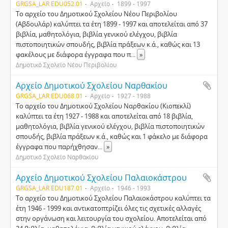
GRGSA_LAR EDU052.01
Αρχείο
1899 - 1997
Το αρχείο του Δημοτικού Σχολείου Νέου Περιβολίου
(Αβδουλάρ) καλύπτει τα έτη 1899 - 1997 και αποτελείται από 37
βιβλία, μαθητολόγια, βιβλία γενικού ελέγχου, βιβλία
πιστοποιητικών σπουδής, βιβλία πράξεων κ.ά., καθώς και 13
φακέλους με διάφορα έγγραφα που π
...
»
Δημοτικό Σχολείο Νέου Περιβολίου
Αρχείο Δημοτικού Σχολείου Ναρθακίου
GRGSA_LAR EDU068.01
Αρχείο
1927 - 1988
Το αρχείο του Δημοτικού Σχολείου Ναρθακίου (Κιοπεκλί)
καλύπτει τα έτη 1927 - 1988 και αποτελείται από 18 βιβλία,
μαθητολόγια, βιβλία γενικού ελέγχου, βιβλία πιστοποιητικών
σπουδής, βιβλία πράξεων κ.ά., καθώς και 1 φάκελο με διάφορα
έγγραφα που παρήχθησαν
...
»
Δημοτικό Σχολείο Ναρθακίου
Αρχείο Δημοτικού Σχολείου Παλαιοκάστρου
GRGSA_LAR EDU187.01
Αρχείο
1946 - 1993
Το αρχείο του Δημοτικού Σχολείου Παλαιοκάστρου καλύπτει τα
έτη 1946 - 1999 και αντικατοπτρίζει όλες τις σχετικές αλλαγές
στην οργάνωση και λειτουργία του σχολείου. Αποτελείται από