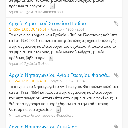
34 βιβλία, μαθητολόγια, βιβλία γενικού ελέγχου, βιβλία
πράξεων συλλόγου δι
...
»
Δημοτικό Σχολείο Παλαιοκάστρου
Αρχείο Δημοτικού Σχολείου Πυθίου
GRGSA_LAR EDU196.01
Αρχείο
1950 - 2001
Το αρχείο του Δημοτικού Σχολείου Πυθίου Ελασσόνας καλύπτει
τα έτη 1950-2001 και αντικατοπτρίζει όλες τις σχετικές αλλαγές
στην οργάνωση και λειτουργία του σχολείου. Αποτελείται από
44 βιβλία, μαθητολόγια, βιβλία γενικού ελέγχου, βιβλία
πράξεων, βιβλία πρω
...
»
Δημοτικό Σχολείο Πυθίου
Αρχείο Νηπιαγωγείου Αγίου Γεωργίου Φαρσάλων
GRGSA_LAR EDU074.01
Αρχείο
1982 - 1994
Το αρχείο του Νηπιαγωγείου Αγ. Γεωργίου Φαρσάλων καλύπτει
τα έτη 1982 - 1994 και αφορά στην οργάνωση και λειτουργία
του νηπιαγωγείου. Αποτελείται από 2 βιβλία, και 2 φακέλους με
διάφορα έγγραφα που παρήχθησαν κατά την καθημερινή
λειτουργία του σχολείου.
...
»
Νηπιαγωγείο Αγίου Γεωργίου Φαρσάλων
Αρχείο Νηπιαγωγείου Αμπελιάς