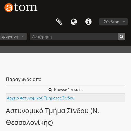
Σύνδεση
Περιήγηση
Παραγωγός από
Browse 1 results
Αρχείο Αστυνομικού Τμήματος Σίνδου
Αστυνομικό Τμήμα Σίνδου (Ν.
Θεσσαλονίκης)