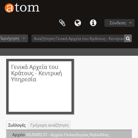
Σύνδεση
Περιήγηση
Γενικά Αρχεία του
Κράτους - Κεντρική
Υπηρεσία
Συλλογές
Γρήγορη αναζήτηση
Αρχείο
MUN002.01 - Αρχείο Πολεοδομίας Καλλιθέας