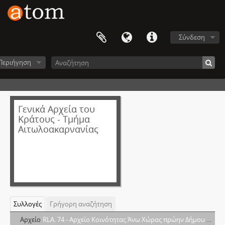
Σύνδεση
Περιήγηση
Γενικά Αρχεία του
Κράτους - Τμήμα
Αιτωλοακαρνανίας
Συλλογές
Γρήγορη αναζήτηση
Αρχείο
RLA. 74 - Aρχείο Κοινότητας Άνω Χώρας πρώην Δήμου Αποδοτίας