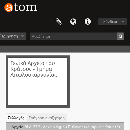
Σύνδεση
Περιήγηση
Γενικά Αρχεία του
Κράτους - Τμήμα
Αιτωλοακαρνανίας
Συλλογές
Γρήγορη αναζήτηση
Αρχείο
RLA. 33.2 - Aρχείο Δήμου Πυλήνης (και πρώην Κοινοτήτων)