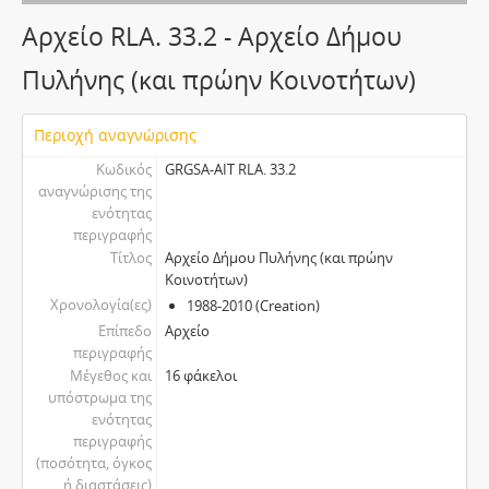
Αρχείο RLA. 33.2 - Aρχείο Δήμου
Πυλήνης (και πρώην Κοινοτήτων)
Περιοχή αναγνώρισης
Κωδικός
GRGSA-AIT RLA. 33.2
αναγνώρισης της
ενότητας
περιγραφής
Τίτλος
Aρχείο Δήμου Πυλήνης (και πρώην
Κοινοτήτων)
Χρονολογία(ες)
1988-2010 (Creation)
Επίπεδο
Αρχείο
περιγραφής
Μέγεθος και
16 φάκελοι
υπόστρωμα της
ενότητας
περιγραφής
(ποσότητα, όγκος
ή διαστάσεις)