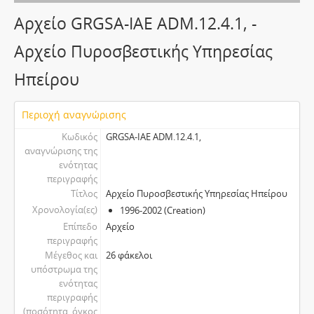
Αρχείο GRGSA-IAE ADM.12.4.1, -
Αρχείο Πυροσβεστικής Υπηρεσίας
Ηπείρου
Περιοχή αναγνώρισης
Κωδικός
GRGSA-IAE ADM.12.4.1,
αναγνώρισης της
ενότητας
περιγραφής
Τίτλος
Αρχείο Πυροσβεστικής Υπηρεσίας Ηπείρου
Χρονολογία(ες)
1996-2002 (Creation)
Επίπεδο
Αρχείο
περιγραφής
Μέγεθος και
26 φάκελοι
υπόστρωμα της
ενότητας
περιγραφής
(ποσότητα, όγκος