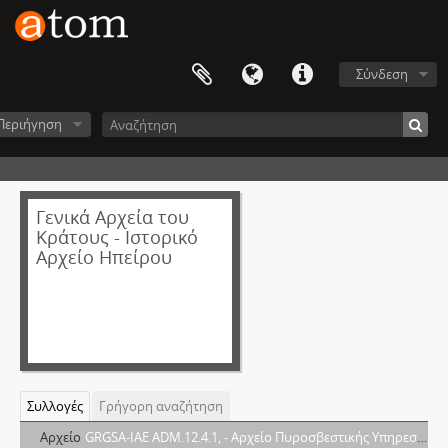
Σύνδεση
Περιήγηση
Γενικά Αρχεία του
Κράτους - Ιστορικό
Αρχείο Ηπείρου
Συλλογές
Γρήγορη αναζήτηση
Αρχείο
GRGSA-IAE ADM.12.4.1, - Αρχείο Πυροσβεστικής Υπηρεσίας Ηπείρου