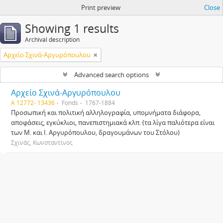
Print preview
Close
Showing 1 results
Archival description
Αρχείο Σχινά-Αργυρόπουλου
Advanced search options
Αρχείο Σχινά-Αργυρόπουλου
Α 12772- 13436
Fonds
1767-1884
Προσωπική και πολιτική αλληλογραφία, υπομνήματα διάφορα,
αποφάσεις, εγκύκλιοι, πανεπιστημιακά κλπ.·(τα λίγα παλιότερα είναι
των Μ. και Ι. Αργυρόπουλου, δραγουμάνων του Στόλου)
Σχινάς, Κωνσταντίνος