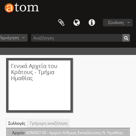
Σύνδεση
Περιήγηση
Γενικά Αρχεία του
Κράτους - Τμήμα
Ημαθίας
Συλλογές
Γρήγορη αναζήτηση
Αρχείο
ADM007.00 - Αρχείο Α/θμιας Εκπαίδευσης Ν. Ημαθίας