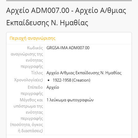
Αρχείο ADM007.00 - Αρχείο Α/θμιας
Εκπαίδευσης Ν. Ημαθίας
Περιοχή αναγνώρισης
Κωδικός
GRGSA-IMA ADM007.00
αναγνώρισης της
ενότητας
περιγραφής
Τίτλος
Αρχείο Α/θμιας Εκπαίδευσης Ν. Ημαθίας
Χρονολογία(ες)
1922-1958 (Creation)
Επίπεδο
Αρχείο
περιγραφής
Μέγεθος και
1 λεύκωμα φωτογραφιών
υπόστρωμα της
ενότητας
περιγραφής
(ποσότητα, όγκος
ή διαστάσεις)