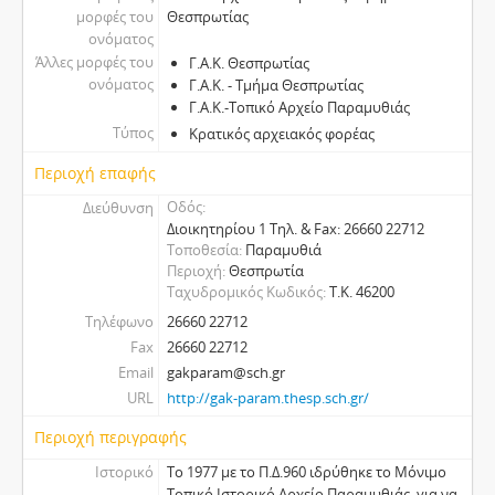
μορφές του
Θεσπρωτίας
ονόματος
Άλλες μορφές του
Γ.Α.Κ. Θεσπρωτίας
ονόματος
Γ.Α.Κ. - Τμήμα Θεσπρωτίας
Γ.Α.Κ.-Τοπικό Αρχείο Παραμυθιάς
Τύπος
Κρατικός αρχειακός φορέας
Περιοχή επαφής
Οδός
Διεύθυνση
Διοικητηρίου 1 Τηλ. & Fax: 26660 22712
Τοποθεσία
Παραμυθιά
Περιοχή
Θεσπρωτία
Ταχυδρομικός Κωδικός
Τ.Κ. 46200
Τηλέφωνο
26660 22712
Fax
26660 22712
Email
gakparam@sch.gr
URL
http://gak-param.thesp.sch.gr/
Περιοχή περιγραφής
Ιστορικό
Το 1977 με το Π.Δ.960 ιδρύθηκε το Μόνιμο
Τοπικό Ιστορικό Αρχείο Παραμυθιάς, για να