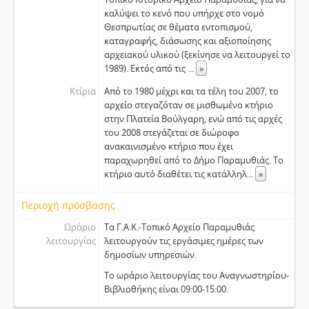
καλύψει το κενό που υπήρχε στο νομό
Θεσπρωτίας σε θέματα εντοπισμού,
καταγραφής, διάσωσης και αξιοποίησης
αρχειακού υλικού (ξεκίνησε να λειτουργεί το
1989). Εκτός από τις
...
»
Κτίρια
Από το 1980 μέχρι και τα τέλη του 2007, το
αρχείο στεγαζόταν σε μισθωμένο κτήριο
στην Πλατεία Βούλγαρη, ενώ από τις αρχές
του 2008 στεγάζεται σε διώροφο
ανακαινισμένο κτήριο που έχει
παραχωρηθεί από το Δήμο Παραμυθιάς. Το
κτήριο αυτό διαθέτει τις κατάλληλ
...
»
Περιοχή πρόσβασης
Ωράριο
Τα Γ.Α.Κ.-Τοπικό Αρχείο Παραμυθιάς
λειτουργίας
λειτουργούν τις εργάσιμες ημέρες των
δημοσίων υπηρεσιών.
Το ωράριο λειτουργίας του Αναγνωστηρίου-
Βιβλιοθήκης είναι 09:00-15:00.