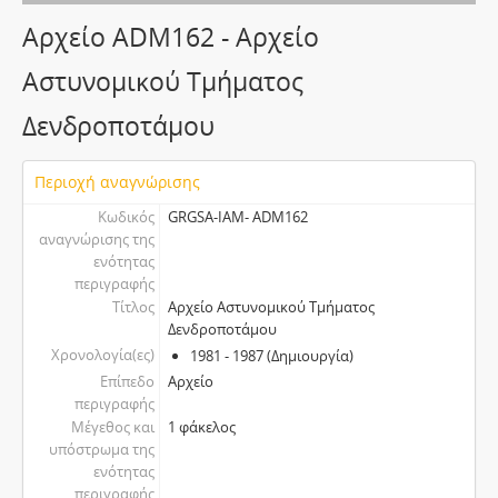
Αρχείο ADM162 - Αρχείο
Αστυνομικού Τμήματος
Δενδροποτάμου
Περιοχή αναγνώρισης
Κωδικός
GRGSA-IAM- ADM162
αναγνώρισης της
ενότητας
περιγραφής
Τίτλος
Αρχείο Αστυνομικού Τμήματος
Δενδροποτάμου
Χρονολογία(ες)
1981 - 1987 (Δημιουργία)
Επίπεδο
Αρχείο
περιγραφής
Μέγεθος και
1 φάκελος
υπόστρωμα της
ενότητας
περιγραφής