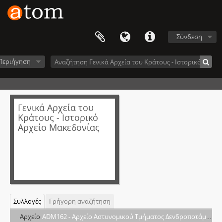
Σύνδεση
Περιήγηση
Γενικά Αρχεία του
Κράτους - Ιστορικό
Αρχείο Μακεδονίας
Συλλογές
Γρήγορη αναζήτηση
Αρχείο
ADM162 - Αρχείο Αστυνομικού Τμήματος Δενδροποτάμου