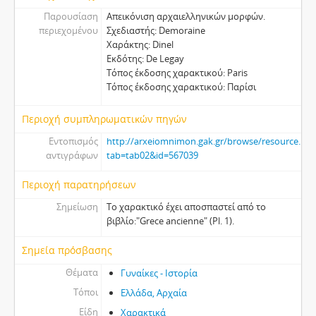
Παρουσίαση
Απεικόνιση αρχαιελληνικών μορφών.
περιεχομένου
Σχεδιαστής: Demoraine
Χαράκτης: Dinel
Εκδότης: De Legay
Τόπος έκδοσης χαρακτικού: Paris
Τόπος έκδοσης χαρακτικού: Παρίσι
Περιοχή συμπληρωματικών πηγών
Εντοπισμός
http://arxeiomnimon.gak.gr/browse/resource.htm
αντιγράφων
tab=tab02&id=567039
Περιοχή παρατηρήσεων
Σημείωση
Το χαρακτικό έχει αποσπαστεί από το
βιβλίο:"Grece ancienne" (Pl. 1).
Σημεία πρόσβασης
Θέματα
Γυναίκες - Ιστορία
Τόποι
Ελλάδα, Αρχαία
Είδη
Χαρακτικά