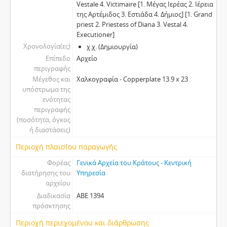
Vestale 4. Victimaire [1. Μέγας Ιερέας 2. Ιέρεια
της Αρτέμιδος 3. Εστιάδα 4. Δήμιος] [1. Grand
priest 2. Priestess of Diana 3. Vestal 4.
Executioner]
Χρονολογία(ες)
χ.χ. (Δημιουργία)
Επίπεδο
Αρχείο
περιγραφής
Μέγεθος και
Χαλκογραφία - Copperplate 13.9 x 23
υπόστρωμα της
ενότητας
περιγραφής
(ποσότητα, όγκος
ή διαστάσεις)
Περιοχή πλαισίου παραγωγής
Φορέας
Γενικά Αρχεία του Κράτους - Κεντρική
διατήρησης του
Υπηρεσία
αρχείου
Διαδικασία
ΑΒΕ 1394
πρόσκτησης
Περιοχή περιεχομένου και διάρθρωσης