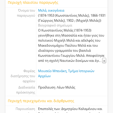
Περιοχή πλαισίου παραγωγής
Όνομα του
Μελά, οικογένεια
παραγωγού
(1874-1953 (Κωνσταντίνος Μελάς), 1866-1931
(Γεώργιος Μελάς), 1902-; (Μιχαήλ Μελάς))
Βιογραφικό σημείωμα
Ο Κωνσταντίνος Μελάς (1874-1953)
γεννήθηκε στη Μασσαλία και ήταν γιος του
πολιτικού Μιχαήλ Μελά και αδελφός του
Μακεδονομάχου Παύλου Μελά και του
ιδιαίτερου γραμματέα του βασιλιά
Κωνσταντίνου Γεωργίου Μελά. Αποφοίτησε
από τη σχολή Ναυτικών δοκίμων και έγι
...
»
Φορέας
Μουσείο Μπενάκη, Τμήμα Ιστορικών
διατήρησης του
Αρχείων
αρχείου
Διαδικασία
Προέλευση: Λέων Μελάς
πρόσκτησης
Περιοχή περιεχομένου και διάρθρωσης
Παρουσίαση
Επιστολές των: Δημητρίου Καλαμένιου και