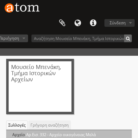
Σύνδεση
Περιήγηση
Μουσείο Μπενάκη,
Τμήμα Ιστορικών
Αρχείων
Συλλογές
Γρήγορη αναζήτηση
Αρχείο
Αρ.Εισ. 332 - Αρχείο οικογένειας Μελά