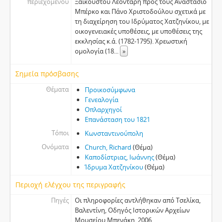
περιεχομένου
Ξαϊκουστού Λεοντάρη προς τους Αναστάσιο
Μπέρκο και Πάνο Χριστοδούλου σχετικά με
τη διαχείρηση του Ιδρύματος Χατζηνίκου, με
οικογενειακές υποθέσεις, με υποθέσεις της
εκκλησίας κ.ά. (1782-1795). Χρεωστική
ομολογία (18
...
»
Σημεία πρόσβασης
Θέματα
Προικοσύμφωνα
Γενεαλογία
Οπλαρχηγοί
Επανάσταση του 1821
Τόποι
Κωνσταντινούπολη
Ονόματα
Church, Richard
(Θέμα)
Καποδίστριας, Ιωάννης
(Θέμα)
Ίδρυμα Χατζηνίκου
(Θέμα)
Περιοχή ελέγχου της περιγραφής
Πηγές
Οι πληροφορίες αντλήθηκαν από Τσελίκα,
Βαλεντίνη, Οδηγός Ιστορικών Αρχείων
Μουσείου Μπενάκη, 2006.