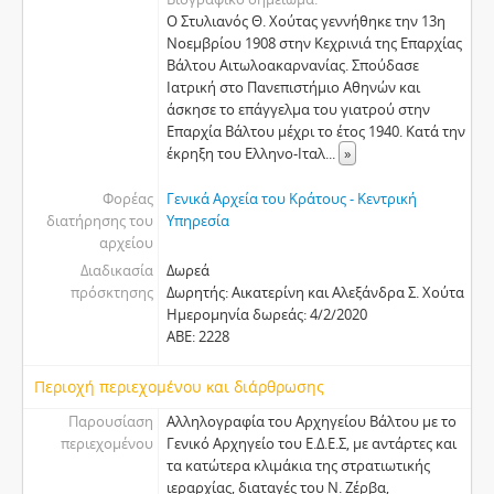
Ο Στυλιανός Θ. Χούτας γεννήθηκε την 13η
Νοεμβρίου 1908 στην Κεχρινιά της Επαρχίας
Βάλτου Αιτωλοακαρνανίας. Σπούδασε
Ιατρική στο Πανεπιστήμιο Αθηνών και
άσκησε το επάγγελμα του γιατρού στην
Επαρχία Βάλτου μέχρι το έτος 1940. Κατά την
έκρηξη του Ελληνο-Ιταλ
...
»
Φορέας
Γενικά Αρχεία του Κράτους - Κεντρική
διατήρησης του
Υπηρεσία
αρχείου
Διαδικασία
Δωρεά
πρόσκτησης
Δωρητής: Αικατερίνη και Αλεξάνδρα Σ. Χούτα
Ημερομηνία δωρεάς: 4/2/2020
ΑΒΕ: 2228
Περιοχή περιεχομένου και διάρθρωσης
Παρουσίαση
Αλληλογραφία του Αρχηγείου Βάλτου με το
περιεχομένου
Γενικό Αρχηγείο του Ε.Δ.Ε.Σ, με αντάρτες και
τα κατώτερα κλιμάκια της στρατιωτικής
ιεραρχίας, διαταγές του Ν. Ζέρβα,