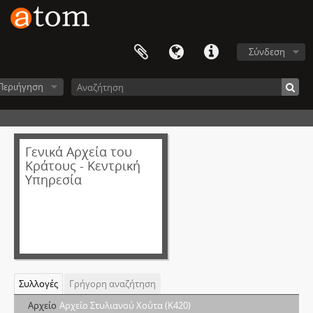
Σύνδεση
Περιήγηση
Γενικά Αρχεία του
Κράτους - Κεντρική
Υπηρεσία
Συλλογές
Γρήγορη αναζήτηση
Αρχείο
Αρχείο Στυλιανού Χούτα (Κ420)