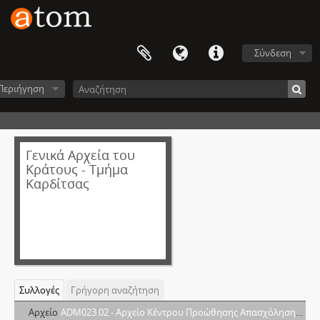
Σύνδεση
Περιήγηση
Γενικά Αρχεία του
Κράτους - Τμήμα
Καρδίτσας
Συλλογές
Γρήγορη αναζήτηση
Αρχείο
ADM023.02 - Aρχείο Κέντρου Προώθησης Απασχόλησης (ΚΠΑ2) Ο.Α.Ε.Δ. Καρδίτσας