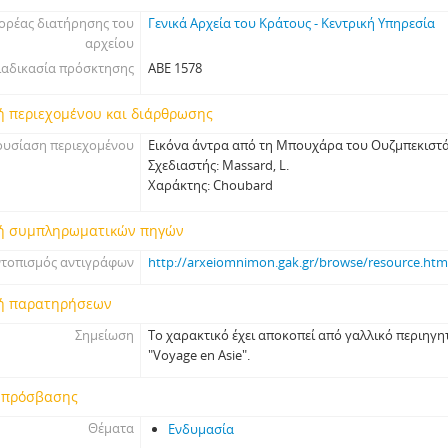
ορέας διατήρησης του
Γενικά Αρχεία του Κράτους - Κεντρική Υπηρεσία
αρχείου
ιαδικασία πρόσκτησης
ΑΒΕ 1578
ή περιεχομένου και διάρθρωσης
υσίαση περιεχομένου
Εικόνα άντρα από τη Μπουχάρα του Ουζμπεκιστά
Σχεδιαστής: Massard, L.
Χαράκτης: Choubard
ή συμπληρωματικών πηγών
ντοπισμός αντιγράφων
http://arxeiomnimon.gak.gr/browse/resource.ht
ή παρατηρήσεων
Σημείωση
Το χαρακτικό έχει αποκοπεί από γαλλικό περιηγητ
"Voyage en Asie".
 πρόσβασης
Θέματα
Ενδυμασία