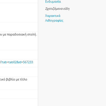
Ενδυμασία
Σχετιζόμενα είδη
Χαρακτικά
Λιθογραφίες
ν με παραδοσιακή στολή.
ml?tab=tab02&id=567233
ικό βιβλίο με τίτλο