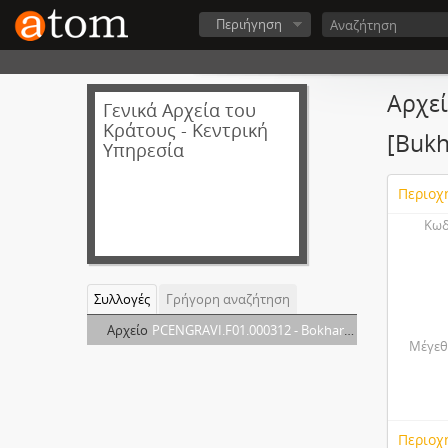
Περιήγηση
Αρχεί
Γενικά Αρχεία του
Κράτους - Κεντρική
[Bukh
Υπηρεσία
Περιοχ
Κωδ
Συλλογές
Γρήγορη αναζήτηση
Αρχείο
PCENGRAVI.F01.000312 - Bokhara - Usbeks [Μπουχάρα - Ουζμπέκοι] [Bukhara - Uzbeks]
Μέγεθ
Περιοχ