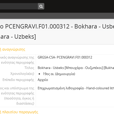
ο PCENGRAVI.F01.000312 - Bokhara - Us
ara - Uzbeks]
ή αναγνώρισης
ικός αναγνώρισης της
GRGSA-CSA- PCENGRAVI.F01.000312
ενότητας περιγραφής
Τίτλος
Bokhara - Usbeks [Μπουχάρα - Ουζμπέκοι] [Bukha
Χρονολογία(ες)
19ος αι. (Δημιουργία)
Επίπεδο περιγραφής
Αρχείο
ος και υπόστρωμα της
Επιχρωματισμένη λιθογραφία - Hand-coloured lith
ενότητας περιγραφής
(ποσότητα, όγκος ή
διαστάσεις)
ή πλαισίου παραγωγής