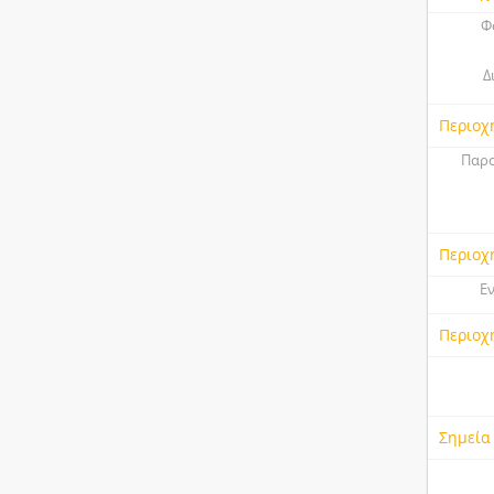
Φ
Δ
Περιοχ
Παρο
Περιοχ
Ε
Περιοχ
Σημεία