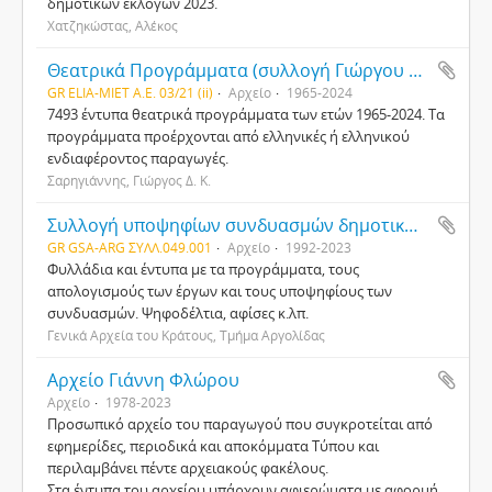
δημοτικών εκλογών 2023.
Χατζηκώστας, Αλέκος
Θεατρικά Προγράμματα (συλλογή Γιώργου Δ. Κ. Σαρηγιάννη)
GR ELIA-MIET Α.Ε. 03/21 (ii)
Αρχείο
1965-2024
7493 έντυπα θεατρικά προγράμματα των ετών 1965‒2024. Τα
προγράμματα προέρχονται από ελληνικές ή ελληνικού
ενδιαφέροντος παραγωγές.
Σαρηγιάννης, Γιώργος Δ. Κ.
Συλλογή υποψηφίων συνδυασμών δημοτικών και περιφερειακών εκλογών 2023
GR GSA-ARG ΣΥΛΛ.049.001
Αρχείο
1992-2023
Φυλλάδια και έντυπα με τα προγράμματα, τους
απολογισμούς των έργων και τους υποψηφίους των
συνδυασμών. Ψηφοδέλτια, αφίσες κ.λπ.
Γενικά Αρχεία του Κράτους, Τμήμα Αργολίδας
Αρχείο Γιάννη Φλώρου
Αρχείο
1978-2023
Προσωπικό αρχείο του παραγωγού που συγκροτείται από
εφημερίδες, περιοδικά και αποκόμματα Τύπου και
περιλαμβάνει πέντε αρχειακούς φακέλους.
Στα έντυπα του αρχείου υπάρχουν αφιερώματα με αφορμή