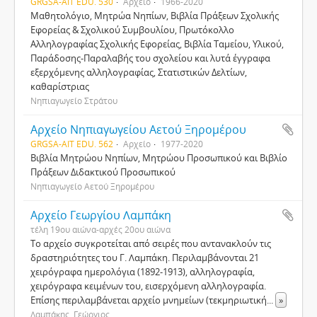
GRGSA-AIT EDU. 530
Αρχείο
1966-2020
Μαθητολόγιο, Μητρώα Νηπίων, Βιβλία Πράξεων Σχολικής
Εφορείας & Σχολικού Συμβουλίου, Πρωτόκολλο
Αλληλογραφίας Σχολικής Εφορείας, Βιβλία Ταμείου, Υλικού,
Παράδοσης-Παραλαβής του σχολείου και λυτά έγγραφα
εξερχόμενης αλληλογραφίας, Στατιστικών Δελτίων,
καθαρίστριας
Νηπιαγωγείο Στράτου
Αρχείο Νηπιαγωγείου Αετού Ξηρομέρου
GRGSA-AIT EDU. 562
Αρχείο
1977-2020
Βιβλία Μητρώου Νηπίων, Μητρώου Προσωπικού και Βιβλίο
Πράξεων Διδακτικού Προσωπικού
Νηπιαγωγείο Αετού Ξηρομέρου
Αρχείο Γεωργίου Λαμπάκη
τέλη 19ου αιώνα-αρχές 20ου αιώνα
Το αρχείο συγκροτείται από σειρές που αντανακλούν τις
δραστηριότητες του Γ. Λαμπάκη. Περιλαμβάνονται 21
χειρόγραφα ημερολόγια (1892-1913), αλληλογραφία,
χειρόγραφα κειμένων του, εισερχόμενη αλληλογραφία.
Επίσης περιλαμβάνεται αρχείο μνημείων (τεκμηριωτική
...
»
Λαμπάκης, Γεώργιος