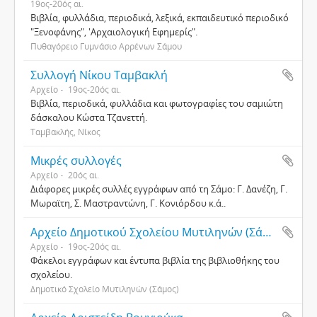
19ος-20ός αι.
Βιβλία, φυλλάδια, περιοδικά, λεξικά, εκπαιδευτικό περιοδικό
"Ξενοφάνης", 'Αρχαιολογική Εφημερίς".
Πυθαγόρειο Γυμνάσιο Αρρένων Σάμου
Συλλογή Νίκου Ταμβακλή
Αρχείο
19ος-20ός αι.
Βιβλία, περιοδικά, φυλλάδια και φωτογραφίες του σαμιώτη
δάσκαλου Κώστα Τζανεττή.
Ταμβακλής, Νίκος
Μικρές συλλογές
Αρχείο
20ός αι.
Διάφορες μικρές συλλές εγγράφων από τη Σάμο: Γ. Δανέζη, Γ.
Μωραϊτη, Σ. Μαστραντώνη, Γ. Κονιόρδου κ.ά..
Αρχείο Δημοτικού Σχολείου Μυτιληνών (Σάμος)
Αρχείο
19ος-20ός αι.
Φάκελοι εγγράφων και έντυπα βιβλία της βιβλιοθήκης του
σχολείου.
Δημοτικό Σχολείο Μυτιληνών (Σάμος)