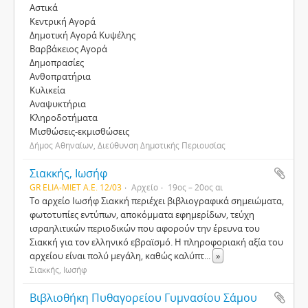
Αστικά
Κεντρική Αγορά
Δημοτική Αγορά Κυψέλης
Βαρβάκειος Αγορά
Δημοπρασίες
Ανθοπρατήρια
Κυλικεία
Αναψυκτήρια
Κληροδοτήματα
Μισθώσεις-εκμισθώσεις
Δήμος Αθηναίων, Διεύθυνση Δημοτικής Περιουσίας
Σιακκής, Ιωσήφ
GR ELIA-MIET Α.Ε. 12/03
Αρχείο
19ος – 20ος αι
Το αρχείο Ιωσήφ Σιακκή περιέχει βιβλιογραφικά σημειώματα,
φωτοτυπίες εντύπων, αποκόμματα εφημερίδων, τεύχη
ισραηλιτικών περιοδικών που αφορούν την έρευνα του
Σιακκή για τον ελληνικό εβραϊσμό. Η πληροφοριακή αξία του
αρχείου είναι πολύ μεγάλη, καθώς καλύπτ
...
»
Σιακκής, Ιωσήφ
Βιβλιοθήκη Πυθαγορείου Γυμνασίου Σάμου