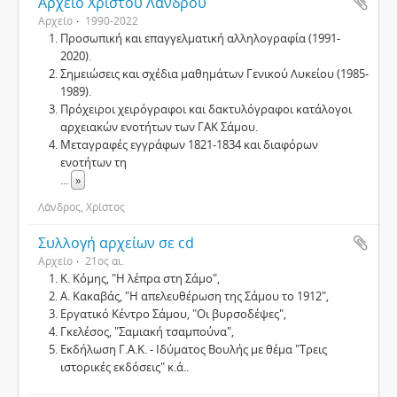
Αρχείο Χρίστου Λάνδρου
Αρχείο
1990-2022
Προσωπική και επαγγελματική αλληλογραφία (1991-
2020).
Σημειώσεις και σχέδια μαθημάτων Γενικού Λυκείου (1985-
1989).
Πρόχειροι χειρόγραφοι και δακτυλόγραφοι κατάλογοι
αρχειακών ενοτήτων των ΓΑΚ Σάμου.
Μεταγραφές εγγράφων 1821-1834 και διαφόρων
ενοτήτων τη
...
»
Λάνδρος, Χρίστος
Συλλογή αρχείων σε cd
Αρχείο
21ος αι.
Κ. Κόμης, "Η λέπρα στη Σάμο",
Α. Κακαβάς, "Η απελευθέρωση της Σάμου το 1912",
Εργατικό Κέντρο Σάμου, "Οι βυρσοδέψες",
Γκελέσος, "Σαμιακή τσαμπούνα",
Εκδήλωση Γ.Α.Κ. - Ιδύματος Βουλής με θέμα "Τρεις
ιστορικές εκδόσεις" κ.ά..