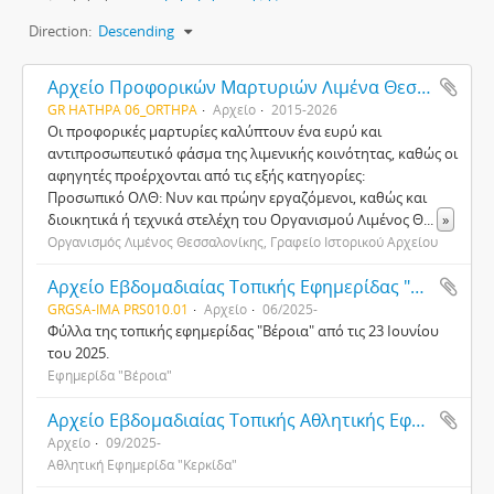
Direction:
Descending
Αρχείο Προφορικών Μαρτυριών Λιμένα Θεσσαλονίκης
GR HATHPA 06_ORTHPA
Αρχείο
2015-2026
Οι προφορικές μαρτυρίες καλύπτουν ένα ευρύ και
αντιπροσωπευτικό φάσμα της λιμενικής κοινότητας, καθώς οι
αφηγητές προέρχονται από τις εξής κατηγορίες:
Προσωπικό ΟΛΘ: Νυν και πρώην εργαζόμενοι, καθώς και
διοικητικά ή τεχνικά στελέχη του Οργανισμού Λιμένος Θ
...
»
Οργανισμός Λιμένος Θεσσαλονίκης, Γραφείο Ιστορικού Αρχείου
Αρχείο Εβδομαδιαίας Τοπικής Εφημερίδας "Βέροια"
GRGSA-IMA PRS010.01
Αρχείο
06/2025-
Φύλλα της τοπικής εφημερίδας "Βέροια" από τις 23 Ιουνίου
του 2025.
Εφημερίδα "Βέροια"
Αρχείο Εβδομαδιαίας Τοπικής Αθλητικής Εφημερίδας "Κερκίδα"
Αρχείο
09/2025-
Αθλητική Εφημερίδα "Κερκίδα"