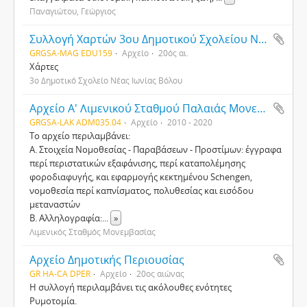
Παναγιώτου, Γεώργιος
Συλλογή Χαρτών 3ου Δημοτικού Σχολείου Νέας Ιωνίας Βόλου
GRGSA-MAG EDU159
Αρχείο
20ός αι.
Χάρτες
3ο Δημοτικό Σχολείο Νέας Ιωνίας Βόλου
Αρχείο Α' Λιμενικού Σταθμού Παλαιάς Μονεμβασίας
GRGSA-LAK ADM035.04
Αρχείο
2010 - 2020
Το αρχείο περιλαμβάνει:
Α. Στοιχεία Νομοθεσίας - Παραβάσεων - Προστίμων: έγγραφα
περί περιστατικών εξαφάνισης, περί καταπολέμησης
φοροδιαφυγής, και εφαρμογής κεκτημένου Schengen,
νομοθεσία περί καπνίσματος, πολυθεσίας και εισόδου
μεταναστών
Β. Αλληλογραφία:
...
»
Λιμενικός Σταθμός Μονεμβασίας
Αρχείο Δημοτικής Περιουσίας
GR HA-CA DPER
Αρχείο
20ος αιώνας
Η συλλογή περιλαμβάνει τις ακόλουθες ενότητες
Ρυμοτομία.