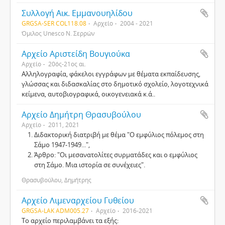
Συλλογή Αικ. Εμμανουηλίδου
GRGSA-SER COL118.08
Αρχείο
2004 - 2021
Όμιλος Unesco Ν. Σερρών
Αρχείο Αριστείδη Βουγιούκα
Αρχείο
20ός-21ος αι.
Αλληλογραφία, φάκελοι εγγράφων με θέματα εκπαίδευσης,
γλώσσας και διδασκαλίας στο δημοτικό σχολείο, λογοτεχνικά
κείμενα, αυτοβιογραφικά, οικογενειακά κ.ά..
Αρχείο Δημήτρη Θρασυβούλου
Αρχείο
2011, 2021
Διδακτορική διατριβή με θέμα "Ο εμφύλιος πόλεμος στη
Σάμο 1947-1949...",
Άρθρο: "Οι μεσανατολίτες συρματάδες και ο εμφύλιος
στη Σάμο. Μια ιστορία σε συνέχειες".
Θρασυβούλου, Δημήτρης
Αρχείο Λιμεναρχείου Γυθείου
GRGSA-LAK ADM005.27
Αρχείο
2016-2021
Το αρχείο περιλαμβάνει τα εξής: