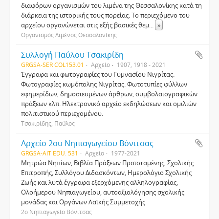
διαφόρων οργανισμών του λιμένα της Θεσσαλονίκης κατά τη
διάρκεια της ιστορικής τους πορείας. Το περιεχόμενο του
αρχείου οργανώνεται στις εξής βασικές θεμ
...
»
Οργανισμός Λιμένος Θεσσαλονίκης
Συλλογή Παύλου Τσακιρίδη
GRGSA-SER COL153.01
Αρχείο
1907, 1918 - 2021
Έγγραφα και φωτογραφίες του Γυμνασίου Νιγρίτας.
Φωτογραφίες κωμόπολης Νιγρίτας. Φωτοτυπίες φύλλων
εφημερίδων, δημοσιευμένων άρθρων, συμβολαιογραφικών
πράξεων κλπ. Ηλεκτρονικό αρχείο εκδηλώσεων και ομιλιών
πολιτιστικού περιεχομένου.
Τσακιρίδης, Παύλος
Αρχείο 2ου Νηπιαγωγείου Βόνιτσας
GRGSA-AIT EDU. 531
Αρχείο
1977-2021
Μητρώα Νηπίων, Βιβλία Πράξεων Προϊσταμένης, Σχολικής
Επιτροπής, Συλλόγου Διδασκόντων, Ημερολόγιο Σχολικής
Ζωής και λυτά έγγραφα εξερχόμενης αλληλογραφίας,
Ολοήμερου Νηπιαγωγείου, αυτοαξιολόγησης σχολικής
μονάδας και Οργάνων Λαϊκής Συμμετοχής
2ο Νηπιαγωγείο Βόνιτσας