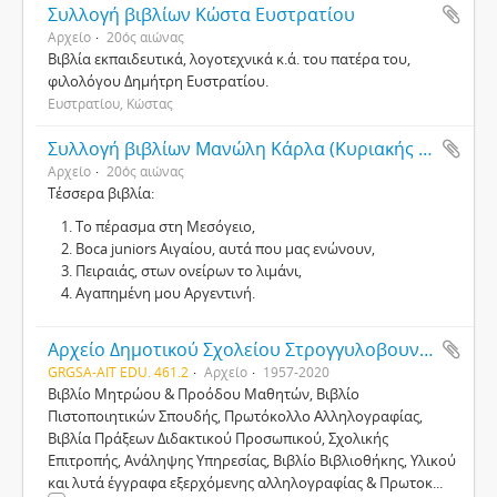
Συλλογή βιβλίων Κώστα Ευστρατίου
Αρχείο
20ός αιώνας
Βιβλία εκπαιδευτικά, λογοτεχνικά κ.ά. του πατέρα του,
φιλολόγου Δημήτρη Ευστρατίου.
Ευστρατίου, Κώστας
Συλλογή βιβλίων Μανώλη Κάρλα (Κυριακής Τρακάδα)
Αρχείο
20ός αιώνας
Τέσσερα βιβλία:
Το πέρασμα στη Μεσόγειο,
Boca juniors Αιγαίου, αυτά που μας ενώνουν,
Πειραιάς, στων ονείρων το λιμάνι,
Αγαπημένη μου Αργεντινή.
Αρχείο Δημοτικού Σχολείου Στρογγυλοβουνίου
GRGSA-AIT EDU. 461.2
Αρχείο
1957-2020
Βιβλίο Μητρώου & Προόδου Μαθητών, Βιβλίο
Πιστοποιητικών Σπουδής, Πρωτόκολλο Αλληλογραφίας,
Βιβλία Πράξεων Διδακτικού Προσωπικού, Σχολικής
Επιτροπής, Ανάληψης Υπηρεσίας, Βιβλίο Βιβλιοθήκης, Υλικού
και λυτά έγγραφα εξερχόμενης αλληλογραφίας & Πρωτοκ
...