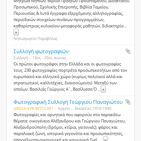
Μητρώα Νηπίων, Βιβλία Πράξεων Προϊσταμένου, Διδακτικού
Προσωπικού, Σχολικής Επιτροπής, Βιβλία Ταμείου,
Περιουσίας & λυτά έγγραφα εξερχόμενης αλληλογραφίας,
περιοδικών στοιχείων-πινάκων-προγραμμάτων,
καθαρίστριας-κυλικείου-μεταφοράς μαθητών, διδακτηρίο
...
»
Νηπιαγωγείο Παραβόλας
Συλλογή φωτογραφιών
Συλλογή
19ος - 20ος αιώνας
Οι πρώτοι φωτογράφοι στην Ελλάδα και οι φωτογραφίες
τους. 230 φωτογραφίες-πορτρέτα προσωπικοτήτων από τον
ευρωπαϊκό και ελληνικό χώρο (κυρίως πολιτικοί αλλά και
στρατιωτικοί, καλλιτέχνες, διανοούμενοι). Μεταξύ των
οποίων: Βασιλιάς Γεώργιος Α΄, Βασίλισσα Ό
...
»
Φωτογραφική Συλλογή Γεώργιου Παναγιώτου
GRGSA-EVR ΦΩΤΟ.001
Αρχείο
δεκαετίες 1910-1990
Φωτογραφίες και αρνητικά που αφορούν στα παρακάτω
θέματα: οικογένεια Αλέξανδρου και Γεώργιου Παναγιώτου,
Αλεξανδρούπολη (δρόμοι, κτίρια, γειτονιές), φάρος και
παραλιακή ζώνη, ιστορικά γεγονότα και προσωπικότητες,
επαγγέλματα-οικονομική και κοινωνική ζωή,
...
»