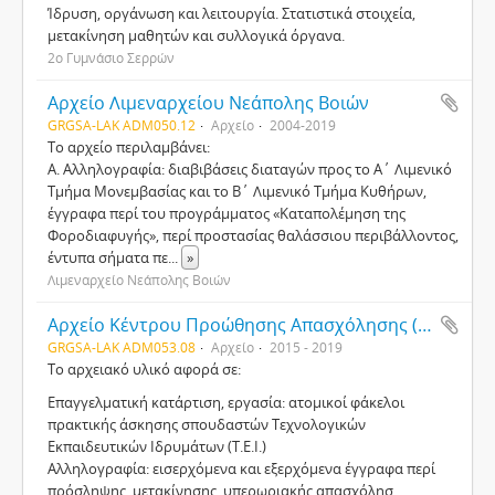
Ίδρυση, οργάνωση και λειτουργία. Στατιστικά στοιχεία,
μετακίνηση μαθητών και συλλογικά όργανα.
2ο Γυμνάσιο Σερρών
Αρχείο Λιμεναρχείου Νεάπολης Βοιών
GRGSA-LAK ADM050.12
Αρχείο
2004-2019
Το αρχείο περιλαμβάνει:
Α. Αλληλογραφία: διαβιβάσεις διαταγών προς το Α΄ Λιμενικό
Τμήμα Μονεμβασίας και το Β΄ Λιμενικό Τμήμα Κυθήρων,
έγγραφα περί του προγράμματος «Καταπολέμηση της
Φοροδιαφυγής», περί προστασίας θαλάσσιου περιβάλλοντος,
έντυπα σήματα πε
...
»
Λιμεναρχείο Νεάπολης Βοιών
Αρχείο Κέντρου Προώθησης Απασχόλησης (Κ.Π.Α.2) του Οργανισμού Απασχόλησης Εργατικού Δυναμικού (Ο.Α.Ε.Δ.) Σπάρτης
GRGSA-LAK ADM053.08
Αρχείο
2015 - 2019
Το αρχειακό υλικό αφορά σε:
Επαγγελματική κατάρτιση, εργασία: ατομικοί φάκελοι
πρακτικής άσκησης σπουδαστών Τεχνολογικών
Εκπαιδευτικών Ιδρυμάτων (Τ.Ε.Ι.)
Αλληλογραφία: εισερχόμενα και εξερχόμενα έγγραφα περί
πρόσληψης, μετακίνησης, υπερωριακής απασχόλησ