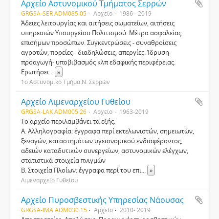
Αρχείο Αστυνομικού Τμήματος Σερρών
GRGSA-SER ADM085.05
Αρχείο
1986 - 2019
Άδειες λειτουργίας και αιτήσεις σωματείων, αιτήσεις
υπηρεσιών Υπουργείου Πολιτισμού. Μέτρα ασφαλείας
επισήμων προσώπων. Συγκεντρώσεις - συναθροίσεις
αγροτών, πορείες - διαδηλώσεις, απεργίες. Ίδρυση-
προαγωγή- υποβιβασμός κλπ εδαφικής περιφέρειας.
Ερωτήσει
...
»
1ο Αστυνομικό Τμήμα Ν. Σερρών
Αρχείο Λιμεναρχείου Γυθείου
GRGSA-LAK ADM005.26
Αρχείο
1963-2019
Το αρχείο περιλαμβάνει τα εξής:
Α. Αλληλογραφία: έγγραφα περί εκτελωνιστών, σημειωτών,
ξεναγών, καταστημάτων υγειονομικού ενδιαφέροντος,
αδειών καταδυτικών συνεργείων, αστυνομικών ελέγχων,
στατιστικά στοιχεία πνιγμών
Β. Στοιχεία Πλοίων: έγγραφα περί του επι
...
»
Λιμεναρχείο Γυθείου
Αρχείο Πυροσβεστικής Υπηρεσίας Νάουσας
GRGSA-IMA ADM030.15
Αρχείο
2010- 2019