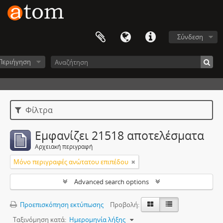
Σύνδεση
Περιήγηση
Φίλτρα
Εμφανίζει 21518 αποτελέσματα
Αρχειακή περιγραφή
Μόνο περιγραφές ανώτατου επιπέδου
Advanced search options
Προεπισκόπηση εκτύπωσης
Προβολή:
Ταξινόμηση κατά:
Ημερομηνία λήξης