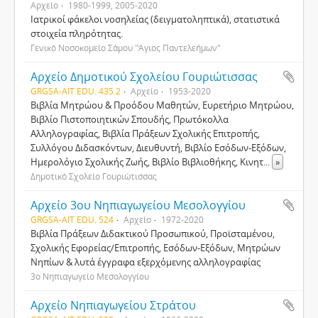
Αρχείο
1980-1999, 2005-2020
Ιατρικοί φάκελοι νοσηλείας (δειγματοληπτικά), στατιστικά
στοιχεία πληρότητας.
Γενικό Νοσοκομείο Σάμου "Άγιος Παντελεήμων"
Αρχείο Δημοτικού Σχολείου Γουριώτισσας
GRGSA-AIT EDU. 435.2
Αρχείο
1953-2020
Βιβλία Μητρώου & Προόδου Μαθητών, Ευρετήριο Μητρώου,
Βιβλίο Πιστοποιητικών Σπουδής, Πρωτόκολλα
Αλληλογραφίας, Βιβλία Πράξεων Σχολικής Επιτροπής,
Συλλόγου Διδασκόντων, Διευθυντή, Βιβλίο Εσόδων-Εξόδων,
Ημερολόγιο Σχολικής Ζωής, Βιβλίο Βιβλιοθήκης, Κινητ
...
»
Δημοτικό Σχολείο Γουριώτισσας
Αρχείο 3ου Νηπιαγωγείου Μεσολογγίου
GRGSA-AIT EDU. 524
Αρχείο
1972-2020
Βιβλία Πράξεων Διδακτικού Προσωπικού, Προϊσταμένου,
Σχολικής Εφορείας/Επιτροπής, Εσόδων-Εξόδων, Μητρώων
Νηπίων & λυτά έγγραφα εξερχόμενης αλληλογραφίας
3ο Νηπιαγωγείο Μεσολογγίου
Αρχείο Νηπιαγωγείου Στράτου