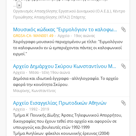
...
»
Οργανισμός Απασχόλησης Εργατικού Δυναμικού (Ο.Α.Ε.Δ.), Κέντρο
Προώθησης Απασχόλησης (ΚΠΑ2) Σπάρτης
Μουσικός κώδικας "Ειρμολόγιον το καλοφωνικόν" (Χφ202)
GRGSA-CA- MAN001.49
Αρχείο
19ος αιώνας
Χειρόγραφο μουσικού περιεχομένου με τίτλο: "Ειρμολόγιον
το καλοφωνικόν εν ώ εμπεριέχονται πάντες οι καλοφωνικοί
ειρμοί."
Αρχείο Δημάρχου Σκύρου Κωνσταντίνου Μαυρίκη
Αρχείο
Μέσα - τέλη 19ου αιώνα
Δημόσια και ιδιωτικά έγγραφα - αλληλογραφία. Το αρχείο
αφορά την κοινότητα Σκύρου.
Μαυρίκης, Κωνσταντίνος
Αρχείο Εισαγγελίας Πρωτοδικών Αθηνών
Αρχείο
1992 - 2019
Τμήμα Α' Ποινικής Δίωξης: Άρσεις Τηλεφωνικού Απορρήτου,
δικογραφίες που έχουν τεθεί στο αρχείο και αφορούν σε
υπουργούς και βουλευτές ετών 1992-1999
Τμήμα Ανηλίκων: φάκελοι κοινωνικής έρευνας (2004)