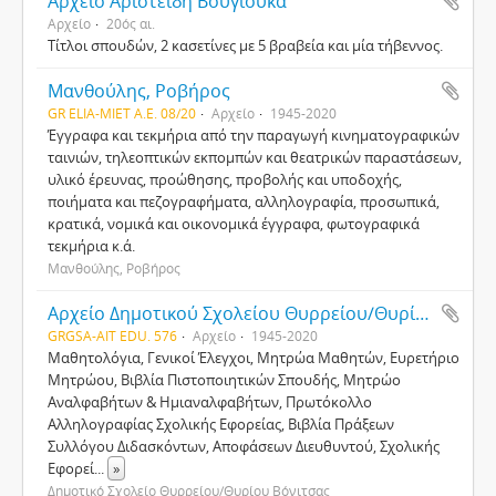
Αρχείο Αριστείδη Βουγιούκα
Αρχείο
20ός αι.
Τίτλοι σπουδών, 2 κασετίνες με 5 βραβεία και μία τήβεννος.
Μανθούλης, Ροβήρος
GR ELIA-MIET Α.Ε. 08/20
Αρχείο
1945‒2020
Έγγραφα και τεκμήρια από την παραγωγή κινηματογραφικών
ταινιών, τηλεοπτικών εκπομπών και θεατρικών παραστάσεων,
υλικό έρευνας, προώθησης, προβολής και υποδοχής,
ποιήματα και πεζογραφήματα, αλληλογραφία, προσωπικά,
κρατικά, νομικά και οικονομικά έγγραφα, φωτογραφικά
τεκμήρια κ.ά.
Μανθούλης, Ροβήρος
Αρχείο Δημοτικού Σχολείου Θυρρείου/Θυρίου Βόνιτσας
GRGSA-AIT EDU. 576
Αρχείο
1945-2020
Μαθητολόγια, Γενικοί Έλεγχοι, Μητρώα Μαθητών, Ευρετήριο
Μητρώου, Βιβλία Πιστοποιητικών Σπουδής, Μητρώο
Αναλφαβήτων & Ημιαναλφαβήτων, Πρωτόκολλο
Αλληλογραφίας Σχολικής Εφορείας, Βιβλία Πράξεων
Συλλόγου Διδασκόντων, Αποφάσεων Διευθυντού, Σχολικής
Εφορεί
...
»
Δημοτικό Σχολείο Θυρρείου/Θυρίου Βόνιτσας