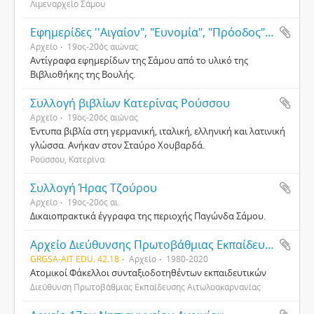
Λιμεναρχείο Σάμου
Εφημερίδες ''Αιγαίον", "Ευνομία", "Πρόοδος", "Φως" (Σάμος)
Αρχείο
19ος-20ός αιώνας
Αντίγραφα εφημερίδων της Σάμου από το υλικό της
Βιβλιοθήκης της Βουλής.
Συλλογή βιβλίων Κατερίνας Ρούσσου
Αρχείο
19ος-20ός αιώνας
Έντυπα βιβλία στη γερμανική, ιταλική, ελληνική και λατινική
γλώσσα. Ανήκαν στον Σταύρο Χουβαρδά.
Ρούσσου, Κατερίνα
Συλλογή Ήρας Τζούρου
Αρχείο
19ος-20ός αι.
Δικαιοπρακτικά έγγραφα της περιοχής Παγώνδα Σάμου.
Αρχείο Διεύθυνσης Πρωτοβάθμιας Εκπαίδευσης Αιτωλοακαρνανίας
GRGSA-AIT EDU. 42.18
Αρχείο
1980-2020
Ατομικοί Φάκελλοι συνταξιοδοτηθέντων εκπαιδευτικών
Διεύθυνση Πρωτοβάθμιας Εκπαίδευσης Αιτωλοακαρνανίας