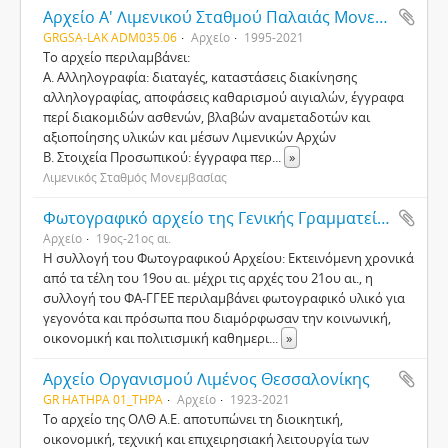
Αρχείο Α' Λιμενικού Σταθμού Παλαιάς Μονεμβασίας
GRGSA-LAK ADM035.06
Αρχείο
1995-2021
Το αρχείο περιλαμβάνει:
Α. Αλληλογραφία: διαταγές, καταστάσεις διακίνησης
αλληλογραφίας, αποφάσεις καθαρισμού αιγιαλών, έγγραφα
περί διακομιδών ασθενών, βλαβών αναμεταδοτών και
αξιοποίησης υλικών και μέσων Λιμενικών Αρχών
Β. Στοιχεία Προσωπικού: έγγραφα περ
...
»
Λιμενικός Σταθμός Μονεμβασίας
Φωτογραφικό αρχείο της Γενικής Γραμματείας και Ενημέρωσης
Αρχείο
19ος-21ος αι.
Η συλλογή του Φωτογραφικού Αρχείου: Εκτεινόμενη χρονικά
από τα τέλη του 19ου αι. μέχρι τις αρχές του 21ου αι., η
συλλογή του ΦΑ-ΓΓΕΕ περιλαμβάνει φωτογραφικό υλικό για
γεγονότα και πρόσωπα που διαμόρφωσαν την κοινωνική,
οικονομική και πολιτισμική καθημερι
...
»
Αρχείο Οργανισμού Λιμένος Θεσσαλονίκης
GR HATHPA 01_THPA
Αρχείο
1923-2021
Το αρχείο της ΟΛΘ Α.Ε. αποτυπώνει τη διοικητική,
οικονομική, τεχνική και επιχειρησιακή λειτουργία των