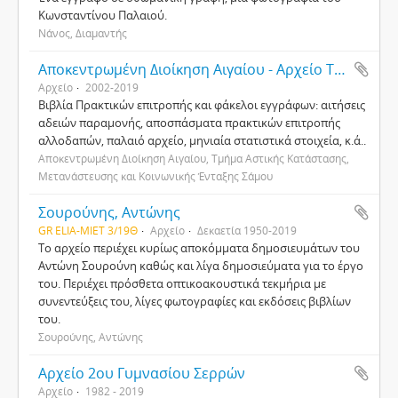
Κωνσταντίνου Παλαιού.
Νάνος, Διαμαντής
Αποκεντρωμένη Διοίκηση Αιγαίου - Αρχείο Τμήματος Αστικής Κατάστασης, Μετανάστευσης και Κοινωνικής Ένταξης Σάμου
Αρχείο
2002-2019
Βιβλία Πρακτικών επιτροπής και φάκελοι εγγράφων: αιτήσεις
αδειών παραμονής, αποσπάσματα πρακτικών επιτροπής
αλλοδαπών, παλαιό αρχείο, μηνιαία στατιστικά στοιχεία, κ.ά..
Αποκεντρωμένη Διοίκηση Αιγαίου, Τμήμα Αστικής Κατάστασης,
Μετανάστευσης και Κοινωνικής Ένταξης Σάμου
Σουρούνης, Αντώνης
GR ELIA-MIET 3/19Θ
Αρχείο
Δεκαετία 1950-2019
Το αρχείο περιέχει κυρίως αποκόμματα δημοσιευμάτων του
Αντώνη Σουρούνη καθώς και λίγα δημοσιεύματα για το έργο
του. Περιέχει πρόσθετα οπτικοακουστικά τεκμήρια με
συνεντεύξεις του, λίγες φωτογραφίες και εκδόσεις βιβλίων
του.
Σουρούνης, Αντώνης
Αρχείο 2ου Γυμνασίου Σερρών
Αρχείο
1982 - 2019