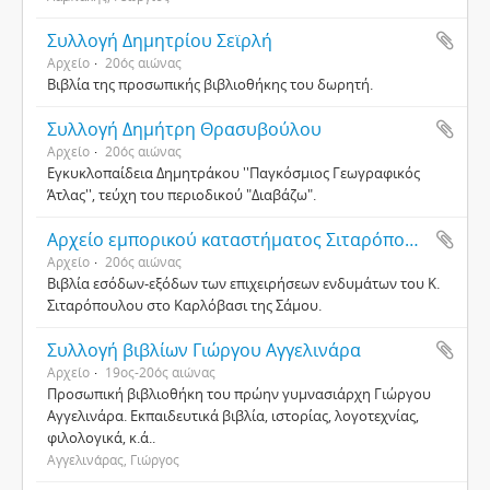
Συλλογή Δημητρίου Σεϊρλή
Αρχείο
20ός αιώνας
Βιβλία της προσωπικής βιβλιοθήκης του δωρητή.
Συλλογή Δημήτρη Θρασυβούλου
Αρχείο
20ός αιώνας
Εγκυκλοπαίδεια Δημητράκου ''Παγκόσμιος Γεωγραφικός
Άτλας'', τεύχη του περιοδικού "Διαβάζω".
Αρχείο εμπορικού καταστήματος Σιταρόπουλου
Αρχείο
20ός αιώνας
Βιβλία εσόδων-εξόδων των επιχειρήσεων ενδυμάτων του Κ.
Σιταρόπουλου στο Καρλόβασι της Σάμου.
Συλλογή βιβλίων Γιώργου Αγγελινάρα
Αρχείο
19ος-20ός αιώνας
Προσωπική βιβλιοθήκη του πρώην γυμνασιάρχη Γιώργου
Αγγελινάρα. Εκπαιδευτικά βιβλία, ιστορίας, λογοτεχνίας,
φιλολογικά, κ.ά..
Αγγελινάρας, Γιώργος