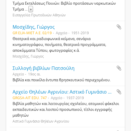
Τμήμα Εκτελέσεως Ποινών: Βιβλίο προτάσεων ναρκωτικών
Τμήμα
...
»
Εισαγγελία Πρωτοδικών Αθηνών
Μοσχίδης, Γιώργος
GR ELIA-MIET Α.Ε. 02/19
Αρχείο
1951-2019
Θεατρικά και ραδιοφωνικά κείμενα, σενάρια
κινηματογράφου, ποιήματα, θεατρικά προγράμματα,
αποκόμματα Τύπου, φωτογραφίες κ.ά.
Μοσχίδης, Γιώργος
Συλλογή βιβλίων Πατσούλη
Αρχείο
19ος αι.
Βιβλία και ποικίλα έντυπα θρησκευτικού περιεχομένου.
Αρχείο Θηλέων Αγρινίου: Αστικό Γυμνάσιο Θηλέων, Γυμνάσιο Θηλέων, Α' Γυμνάσιο Θηλέων, Λύκειο Θηλέων, Α΄ Λύκειο Θηλέων, 3ο Λύκειο Αγρινίου
GRGSA-AIT EDU. 747
Αρχείο
1937-2019
Βιβλία μαθητών και λειτουργίας σχολείου, ατομικοί φάκελοι
εκπαιδευτικών και λοιπού προσωπικού, τίτλοι εγγραφής
μαθητών
Αστικό Γυμνάσιο Θηλέων Αγρινίου