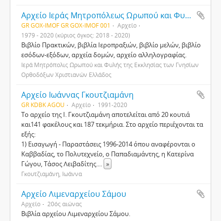
Αρχείο Ιεράς Μητροπόλεως Ωρωπού και Φυλής
GR GOX-IMOF GR GOX-IMOF 001
Αρχείο
1979 - 2020 (κύριος όγκος: 2018 - 2020)
Βιβλίο Πρακτικών, βιβλία Ιεροπραξιών, βιβλίο μελών, βιβλίο
εσόδων-εξόδων, αρχεία δομών, αρχείο αλληλογραφίας.
Ιερά Μητρόπολις Ωρωπού και Φυλής της Εκκλησίας των Γνησίων
Ορθοδόξων Χριστιανών Ελλάδος
Αρχείο Ιωάννας Γκουτζιαμάνη
GR KDBK AGOU
Αρχείο
1991-2020
Το αρχείο της Ι. Γκουτζιαμάνη αποτελείται από 20 κουτιά
και141 φακέλους και 187 τεκμήρια. Στο αρχείο περιέχονται τα
εξής:
1) Εισαγωγή - Παραστάσεις 1996-2014 όπου αναφέρονται ο
Καββαδίας, το Πολυτεχνείο, ο Παπαδιαμάντης, η Κατερίνα
Γώγου, Τάσος Λειβαδίτης.
...
»
Γκουτζιαμάνη, Ιωάννα
Αρχείο Λιμεναρχείου Σάμου
Αρχείο
20ός αιώνας
Βιβλία αρχείου Λιμεναρχείου Σάμου.