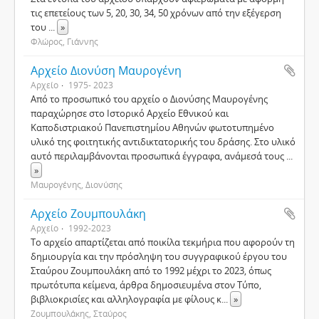
τις επετείους των 5, 20, 30, 34, 50 χρόνων από την εξέγερση
του
...
»
Φλώρος, Γιάννης
Αρχείο Διονύση Μαυρογένη
Αρχείο
1975- 2023
Από το προσωπικό του αρχείο ο Διονύσης Μαυρογένης
παραχώρησε στο Ιστορικό Αρχείο Εθνικού και
Καποδιστριακού Πανεπιστημίου Αθηνών φωτοτυπημένο
υλικό της φοιτητικής αντιδικτατορικής του δράσης. Στο υλικό
αυτό περιλαμβάνονται προσωπικά έγγραφα, ανάμεσά τους
...
»
Μαυρογένης, Διονύσης
Αρχείο Ζουμπουλάκη
Αρχείο
1992-2023
Το αρχείο απαρτίζεται από ποικίλα τεκμήρια που αφορούν τη
δημιουργία και την πρόσληψη του συγγραφικού έργου του
Σταύρου Ζουμπουλάκη από το 1992 μέχρι το 2023, όπως
πρωτότυπα κείμενα, άρθρα δημοσιευμένα στον Τύπο,
βιβλιοκρισίες και αλληλογραφία με φίλους κ
...
»
Ζουμπουλάκης, Σταύρος