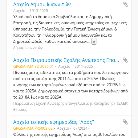
Αρχείο Δήμου Ιωαννιτών
Αρχείο
1913-2025
Υλικό από το Δημοτικό Συμβούλιο και τη Δημαρχιακή
Επιτροπή, τις διοικητικές, οικονομικές υπηρεσίες και τεχνικές
υπηρεσίες, την Πολεοδομία, την Τοπική Ένωση Δήμων &
Κοινοτήτων, τη Φιλαρμονική Δήμου Ιωαννιτών και το
Δημοτικό Ωδείο, καθώς και από αποκεντ
...
»
Δήμος Ιωαννιτών
Αρχείο Πειραματικής Σχολής Ανώτερης Επαγγελματικής Κατάρτισης (ΠΣΑΕΚ) Βέροιας
GRGSA-IMA EDU086.01
Αρχείο
2011-2025
Πίνακες με τις ειδικότητες και τα μαθήματα που λειτούργησαν
από το έτος κατάρτισης 2011 έως και το 2025Α. Πίνακες
κίνησης των καταρτιζομένων ανά εξάμηνο από το 2017Β έως
και το 2025Α. Δημογραφικά στοιχεία των καταρτιζομένων από
το 2018Α έως και το 2025Α.
Πειραματική Σχολή Ανώτερης Επαγγελματικής Κατάρτισης (ΠΣΑΕΚ)
Βέροιας
Αρχείο τοπικής εφημερίδας "Λαός"
GRGSA-IMA PRS002.02
Αρχείο
07/2024 -
Φύλλα της τοπικής εφημερίδας 'Λαός' από τις 30 Ιουλίου του