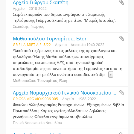
Αρχείο Γιώργου Σκαπέτη
Αρχείο
2010-2022
Σειρά εκπομπών του δημοσιογράφου της Σαμιακής
Τηλεόρασης Γιώργου Σκαπέτη με τίτλο "Μικρές Ιστορίες".
Σκαπέτης, Γιώργος
Μαθιοπούλου-Τορναρίτου, Έλση
GR ELIA-MIET Α.Ε. 5/22
Αρχείο
Δεκαετία 1940-2022
Υλικό από τις έρευνες και τις μελέτες της αρχαιολόγου και
φιλολόγου Έλσης Μαθιοπούλου (φωτοαντίγραφα,
σημειώσεις, εκτυπώσεις Η/Υ), από την ακαδημαϊκή
σταδιοδρομία της σε πανεπιστήμια της Γερμανίας και από τη
συνεργασία της με άλλα ανώτατα εκπαιδευτικά ιδρ
...
»
Μαθιοπούλου-Τορναρίτου, Έλση
Αρχείο Νομαρχιακού Γενικού Νοσοκομείου Ναυπλίου
GR GSA-ARG ΔΙΟΙΚ.036.005
Αρχείο
1988-2022
Φάκελοι Αλληλογραφίας Εισερχομένων - Εξερχομένων, Βιβλία
Πρωτοκόλλου, Κάρτες υγείας αλλοδαπών, Δηλώσεις
γεννήσεων, Φάκελοι εγγράφων συμβουλίου.
Γενικό Νοσοκομείο Ναυπλίου