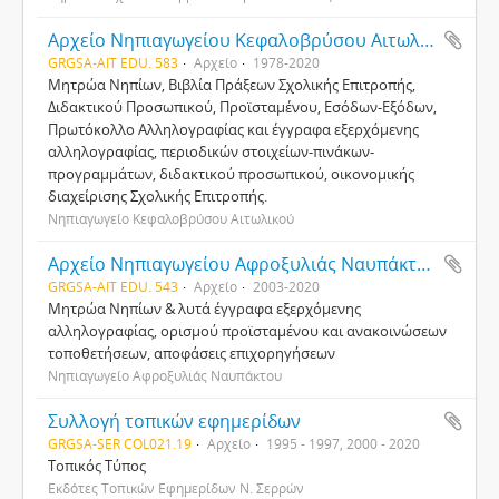
Αρχείο Νηπιαγωγείου Κεφαλοβρύσου Αιτωλικού
GRGSA-AIT EDU. 583
Αρχείο
1978-2020
Μητρώα Νηπίων, Βιβλία Πράξεων Σχολικής Επιτροπής,
Διδακτικού Προσωπικού, Προϊσταμένου, Εσόδων-Εξόδων,
Πρωτόκολλο Αλληλογραφίας και έγγραφα εξερχόμενης
αλληλογραφίας, περιοδικών στοιχείων-πινάκων-
προγραμμάτων, διδακτικού προσωπικού, οικονομικής
διαχείρισης Σχολικής Επιτροπής.
Νηπιαγωγείο Κεφαλοβρύσου Αιτωλικού
Αρχείο Νηπιαγωγείου Αφροξυλιάς Ναυπάκτου
GRGSA-AIT EDU. 543
Αρχείο
2003-2020
Μητρώα Νηπίων & λυτά έγγραφα εξερχόμενης
αλληλογραφίας, ορισμού προϊσταμένου και ανακοινώσεων
τοποθετήσεων, αποφάσεις επιχορηγήσεων
Νηπιαγωγείο Αφροξυλιάς Ναυπάκτου
Συλλογή τοπικών εφημερίδων
GRGSA-SER COL021.19
Αρχείο
1995 - 1997, 2000 - 2020
Τοπικός Τύπος
Εκδότες Τοπικών Εφημερίδων Ν. Σερρών