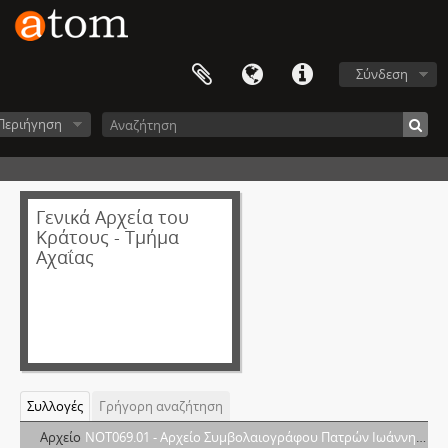
Σύνδεση
Περιήγηση
Γενικά Αρχεία του
Κράτους - Τμήμα
Αχαΐας
Συλλογές
Γρήγορη αναζήτηση
Αρχείο
NOT069.01 - Αρχείο Συμβολαιογράφου Πατρών Ιωάννη Αργυριάδη